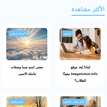
الأكثر مشاهدة
التعليم
أسماء ومعاني
لماذا يُعد موقع
معنى اسم سما وصفات
Imagetotext.info مفيدًا
حاملة الاسم..
للطلاب؟
ألغاز وألعاب التفكير
حكم وأقوال