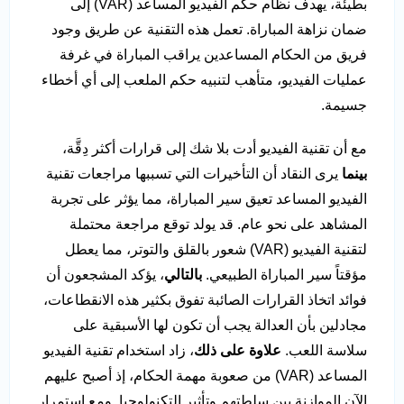
بطيئة، يهدف نظام حكم الفيديو المساعد (VAR) إلى
ضمان نزاهة المباراة. تعمل هذه التقنية عن طريق وجود
فريق من الحكام المساعدين يراقب المباراة في غرفة
عمليات الفيديو، متأهب لتنبيه حكم الملعب إلى أي أخطاء
جسيمة.
مع أن تقنية الفيديو أدت بلا شك إلى قرارات أكثر دِقَّة،
بينما
يرى النقاد أن التأخيرات التي تسببها مراجعات تقنية
الفيديو المساعد تعيق سير المباراة، مما يؤثر على تجربة
المشاهد على نحو عام. قد يولد توقع مراجعة محتملة
لتقنية الفيديو (VAR) شعور بالقلق والتوتر، مما يعطل
مؤقتاً سير المباراة الطبيعي.
بالتالي
، يؤكد المشجعون أن
فوائد اتخاذ القرارات الصائبة تفوق بكثير هذه الانقطاعات،
مجادلين بأن العدالة يجب أن تكون لها الأسبقية على
سلاسة اللعب.
علاوة على ذلك
، زاد استخدام تقنية الفيديو
المساعد (VAR) من صعوبة مهمة الحكام، إذ أصبح عليهم
الآن الموازنة بين سلطتهم وتأثير التكنولوجيا. ومع استمرار