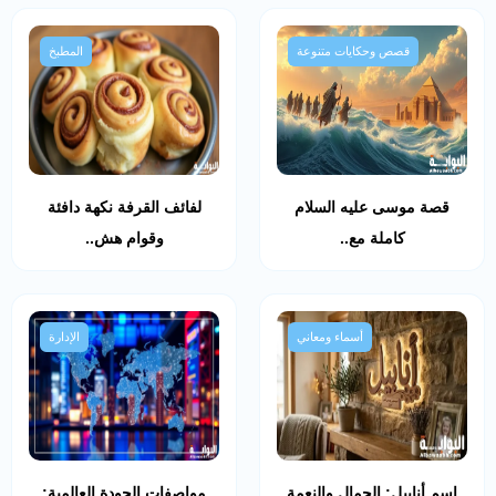
قصص وحكايات متنوعة
المطبخ
قصة موسى عليه السلام
لفائف القرفة نكهة دافئة
كاملة مع..
وقوام هش..
أسماء ومعاني
الإدارة
اسم أنابيل: الجمال والنعمة
مواصفات الجودة العالمية: