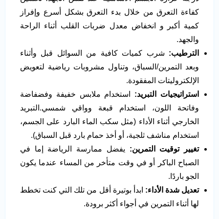
كفاءة التعرق من خلال بدء التعرق بشكل أسرع وإفراز
كمية أكبر و انخفاض معدل ضربات القلب أثناء الراحة
والجهد.
الترطيب:
شرب كميات كافية من السوائل قبل وأثناء
وبعد التمرين/السباق، وتناول مشروبات رياضية لتعويض
الإلكتروليتات المفقودة.
استراتيجيات التبريد:
استخدام ملابس خفيفة وفضفاضة
وفاتحة اللون، استخدام قبعة وواقي شمسي.التبريد
الخارجي أثناء الأداء (مثل سكب الماء البارد على الجسم،
استخدام مناشف ثلجية، أو أخذ حمام بارد قبل السباق).
تغيير توقيت التمرين:
يفضل ممارسة الرياضة إما في
الصباح الباكر أو في وقت متأخر من المساء عندما يكون
الجو باردًا.
تعديل شدة الأداء:
ابدأ بوتيرة أقل من تلك التي كنت تخطط
لها أثناء التمرين في أجواء أكثر برودة.