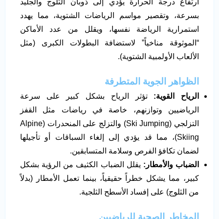
ارتفاع درجة الحرارة يؤدي إلى ذوبان الثلوج والجليد
بسرعة، وتقصير مواسم الرياضات الشتوية، مما يهدد
استمرارية الرياضة نفسها، ويقلل من عدد الأماكن
“الموثوقة مناخياً” لاستضافة البطولات الكبرى (مثل
الألعاب الأولمبية الشتوية).
الظواهر الجوية المتطرفة
الرياح القوية
:
تؤثر الرياح بشكل كبير على سرعة
الرياضيين وتوازنهم، خاصة في رياضات مثل القفز
التزلجي (Ski Jumping) والتزلج على المنحدرات (Alpine
Skiing)، مما قد يؤدي إلى إلغاء السباقات أو تأجيلها
لضمان تكافؤ الفرص وسلامة المتسابقين.
الضباب والأمطار
:
يقلل الضباب الكثيف من الرؤية بشكل
كبير، مما يشكل خطراً حقيقياً، بينما تعمل الأمطار (بدلاً
من الثلوج) على إفساد الأسطح الثلجية.
المخاطر الصحية للرياضيين