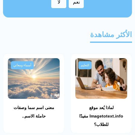
نعم
لا
الأكثر مشاهدة
التعليم
أسماء ومعاني
لماذا يُعد موقع
معنى اسم سما وصفات
Imagetotext.info مفيدًا
حاملة الاسم..
للطلاب؟