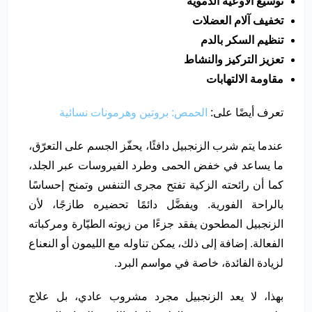
توسيع الأوعية الدموية
تخفيف آلام العضلات
تنظيم السكر بالدم
تعزيز التركيز والنشاط
مقاومة الالتهابات
تعرف أيضًا على:
الحمص: بروتين وهرمونات نسائية
عندما يتم شرب الزنجبيل دافئًا، يحفّز الجسم على التعرّق،
ما يساعد في خفض الحمى وطرد الفيروسات عبر الجلد،
كما أن رائحته الزكية تفتح مجرى التنفس وتمنح إحساسًا
بالراحة الفورية. ويفضَّل دائمًا تحضيره طازجًا، لأن
الزنجبيل المطحون يفقد جزءًا من زيوته الطيّارة ومركباته
الفعالة. إضافة إلى ذلك، يمكن تناوله مع الليمون أو النعناع
لزيادة الفائدة، خاصة في مواسم البرد.
بهذا، لا يعد الزنجبيل مجرد مشروب عادي، بل علاج