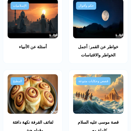
حكم وأقوال
الإسلاميات
خواطر عن القمر: أجمل
أسئلة عن الأنبياء
الخواطر والاقتباسات
قصص وحكايات متنوعة
المطبخ
قصة موسى عليه السلام
لفائف القرفة نكهة دافئة
كاملة مع..
وقوام هش..