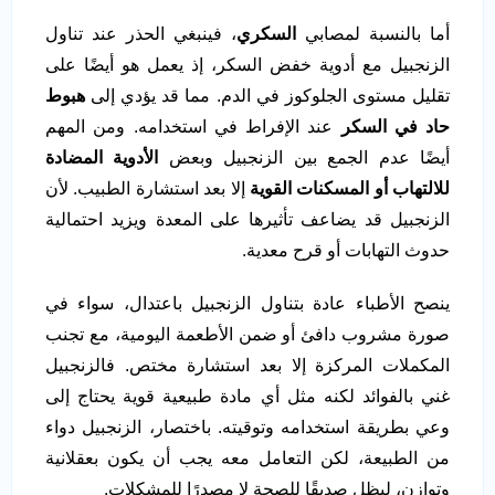
أما بالنسبة لمصابي
السكري
، فينبغي الحذر عند تناول
الزنجبيل مع أدوية خفض السكر، إذ يعمل هو أيضًا على
تقليل مستوى الجلوكوز في الدم. مما قد يؤدي إلى
هبوط
حاد في السكر
عند الإفراط في استخدامه. ومن المهم
أيضًا عدم الجمع بين الزنجبيل وبعض
الأدوية المضادة
للالتهاب أو المسكنات القوية
إلا بعد استشارة الطبيب. لأن
الزنجبيل قد يضاعف تأثيرها على المعدة ويزيد احتمالية
حدوث التهابات أو قرح معدية.
ينصح الأطباء عادة بتناول الزنجبيل باعتدال، سواء في
صورة مشروب دافئ أو ضمن الأطعمة اليومية، مع تجنب
المكملات المركزة إلا بعد استشارة مختص. فالزنجبيل
غني بالفوائد لكنه مثل أي مادة طبيعية قوية يحتاج إلى
وعي بطريقة استخدامه وتوقيته. باختصار، الزنجبيل دواء
من الطبيعة، لكن التعامل معه يجب أن يكون بعقلانية
وتوازن، ليظل صديقًا للصحة لا مصدرًا للمشكلات.