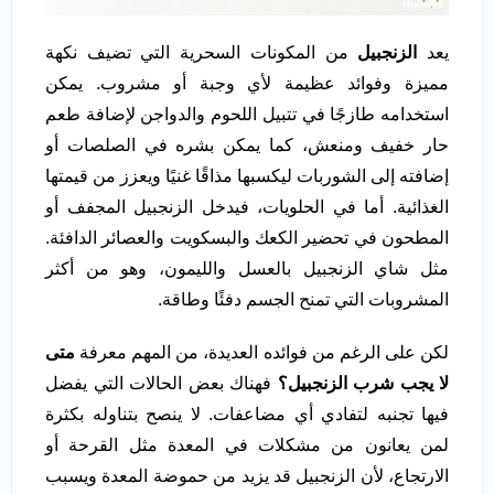
يعد
الزنجبيل
من المكونات السحرية التي تضيف نكهة
مميزة وفوائد عظيمة لأي وجبة أو مشروب. يمكن
استخدامه طازجًا في تتبيل اللحوم والدواجن لإضافة طعم
حار خفيف ومنعش، كما يمكن بشره في الصلصات أو
إضافته إلى الشوربات ليكسبها مذاقًا غنيًا ويعزز من قيمتها
الغذائية. أما في الحلويات، فيدخل الزنجبيل المجفف أو
المطحون في تحضير الكعك والبسكويت والعصائر الدافئة.
مثل شاي الزنجبيل بالعسل والليمون، وهو من أكثر
المشروبات التي تمنح الجسم دفئًا وطاقة.
لكن على الرغم من فوائده العديدة، من المهم معرفة
متى
لا يجب شرب الزنجبيل؟
فهناك بعض الحالات التي يفضل
فيها تجنبه لتفادي أي مضاعفات. لا ينصح بتناوله بكثرة
لمن يعانون من مشكلات في المعدة مثل القرحة أو
الارتجاع، لأن الزنجبيل قد يزيد من حموضة المعدة ويسبب