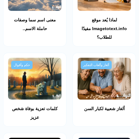
لماذا يُعد موقع
معنى اسم سما وصفات
Imagetotext.info مفيدًا
حاملة الاسم..
للطلاب؟
ألغاز وألعاب التفكير
حكم وأقوال
ألغاز شعبية لكبار السن
كلمات تعزية بوفاة شخص
عزيز