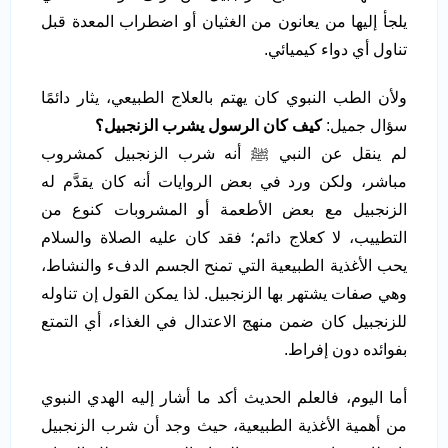
يلجأ إليها من يعانون من الغثيان أو اضطراب المعدة قبل
تناول أي دواء كيميائي.
ولأن الطب النبوي كان يهتم بالعلاج الطبيعي، يثار دائمًا
سؤال جميل:
كيف كان الرسول يشرب الزنجبيل
؟
لم ينقل عن النبي ﷺ أنه شرب الزنجبيل كمشروب
مباشر، ولكن ورد في بعض الروايات أنه كان يقدَّم له
الزنجبيل مع بعض الأطعمة أو المشروبات كنوع من
التطييب، لا كعلاج دائم؛ فقد كان عليه الصلاة والسلام
يحب الأغذية الطبيعية التي تمنح الجسم الدفء والنشاط،
وهي صفات يشتهر بها الزنجبيل. لذا يمكن القول إن تناوله
للزنجبيل كان ضمن منهج الاعتدال في الغذاء، أي التمتع
بفوائده دون إفراط.
أما اليوم، فالعلم الحديث أكد ما أشار إليه الهدي النبوي
من أهمية الأغذية الطبيعية، حيث وجد أن شرب الزنجبيل