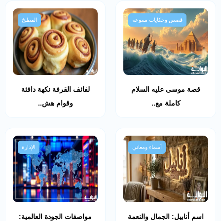
قصص وحكايات متنوعة
المطبخ
قصة موسى عليه السلام
لفائف القرفة نكهة دافئة
كاملة مع..
وقوام هش..
أسماء ومعاني
الإدارة
اسم أنابيل: الجمال والنعمة
مواصفات الجودة العالمية: