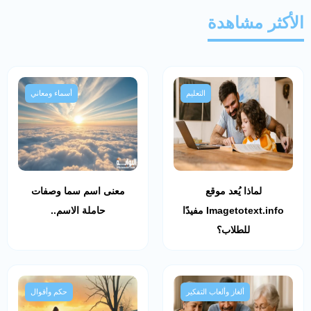
الأكثر مشاهدة
التعليم
أسماء ومعاني
لماذا يُعد موقع
معنى اسم سما وصفات
Imagetotext.info مفيدًا
حاملة الاسم..
للطلاب؟
ألغاز وألعاب التفكير
حكم وأقوال