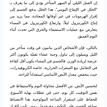
إن العمل الليلي أو السهر المتأخر يؤدي إلى ما يعرف بـ
“الخلل في الإيقاع اليومي”، هذا الخلل يدفع الجسم إلى
إفراز الهرمونات في غير أوقاتها المعتادة، مما يزيد من
إنتاج الكورتيزول ليلاً، وارتفاع الكورتيزول في المساء
يتعارض مع عمليات الاستشفاء والحرق التي تحدث أثناء
النوم العميق.
بالتالي، فإن الأشخاص الذين ينامون في وقت متأخر من
الليل ويميلون إلى تناول وجبة عشاء ثقيلة يكونون أكثر
عرضة لزيادة الوزن. فالجسم في المساء يكون أقل كفاءة
في التعامل مع السعرات الحرارية، خاصة الكربوهيدرات،
حيث ينخفض معدل الأيض الأساسي استعداداً للراحة.
لتحسين الأيض. من الأفضل محاولة النوم والاستيقاظ في
نفس التوقيت كل يوم. حتى في عطلات نهاية الأسبوع.
للحفاظ على استقرار الساعة البيولوجية. هذا الانضباط
يساعد الجسم على التكيف مع جدول زمني ثابت لإفراز