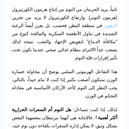
ثانياً، يزيد الحرمان من النوم من إنتاج هرمون الكورتيزول
(هرمون التوتر). وارتفاع الكورتيزول لا يزيد من تخزين
الدهون
في منطقة البطن فحسب. بل يعزز أيضاً الرغبة
الشديدة في تناول الأطعمة السكرية والمالحة كنوع من
“مكافأة الدماغ” لتعويض الإجهاد والتعب. نتيجة لذلك
يصعب جداً الالتزام بنظام غذائي صحي عندما تكون تحت
تأثير إفرازات قلة النوم.
هذا التفاعل الهرموني السلبي يوضح أن محاولة خسارة
الوزن ستكون أصعب بكثير إذا كنت لا تنام جيداً، بالتالي.
يجب النظر إلى النوم كأحد الأركان الأساسية في معادلة
التحكم في الوزن.
لذلك، إذا كنت تتساءل:
هل النوم أم السعرات الحرارية
أكثر أهمية
؟، فالإجابة هي أنهما مرتبطان ببعضهما البعض
بشكل وثيق. لا يمكن إدارة السعرات بكفاءة دون نوم جيد،