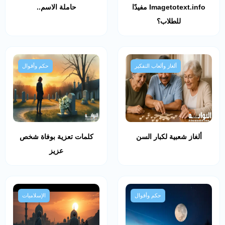
Imagetotext.info مفيدًا
حاملة الاسم..
للطلاب؟
ألغاز وألعاب التفكير
حكم وأقوال
ألغاز شعبية لكبار السن
كلمات تعزية بوفاة شخص
عزيز
حكم وأقوال
الإسلاميات