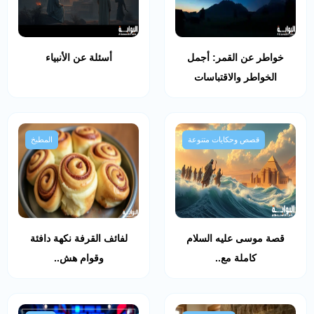
خواطر عن القمر: أجمل
أسئلة عن الأنبياء
الخواطر والاقتباسات
قصص وحكايات متنوعة
المطبخ
قصة موسى عليه السلام
لفائف القرفة نكهة دافئة
كاملة مع..
وقوام هش..