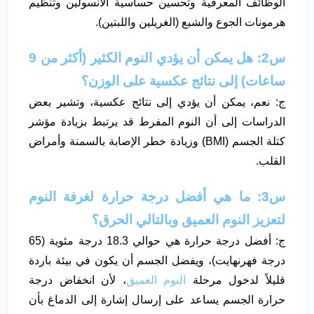
الوظائف المعرفية وتحسين حساسية الأنسولين وتنظيم
هرمونات الجوع والشبع (الغريلين واللبتين).
س2: هل يمكن أن يؤدي النوم الكثير (أكثر من 9
ساعات) إلى نتائج عكسية على الوزن؟
ج: نعم، يمكن أن يؤدي إلى نتائج عكسية، وتشير بعض
الدراسات إلى أن النوم المفرط قد يرتبط بزيادة مؤشر
كتلة الجسم (BMI) وزيادة خطر الإصابة بالسمنة وأمراض
القلب.
س3: ما هي أفضل درجة حرارة لغرفة النوم
لتعزيز النوم العميق وبالتالي الحرق؟
ج: أفضل درجة حرارة هي حوالي 18.3 درجة مئوية (65
درجة فهرنهايت)، ويفضل الجسم أن يكون في بيئة باردة
قليلاً لدخول مرحلة
النوم العميق
، لأن انخفاض درجة
حرارة الجسم يساعد على إرسال إشارة إلى الدماغ بأن