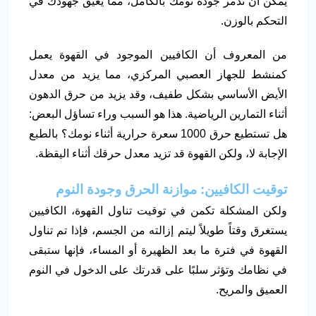
يمكن أن تدمر جودة نومك بالكامل، مما يعيق جهودك في
التحكم بالوزن.
من المعروف أن الكافيين الموجود في القهوة يعمل
كمنشط للجهاز العصبي المركزي، مما يزيد من معدل
الأيض الأساسي بشكل طفيف، وقد يزيد من حرق الدهون
أثناء التمارين الرياضية. هذا هو السبب وراء تساؤل البعض:
هل تستطيع حرق 1000 سعرة حرارية أثناء نومك؟ بالطبع
الإجابة لا، ولكن القهوة قد تزيد معدل حرقك أثناء اليقظة.
توقيت الكافيين: موازنة الحرق وجودة النوم
ولكن المشكلة تكمن في توقيت تناول القهوة، الكافيين
يستغرق وقتاً طويلاً ليتم إزالته من الجسم، فإذا تم تناول
القهوة في فترة ما بعد الظهيرة أو المساء، فإنها ستبقى
في نظامك وتؤثر سلبًا على قدرتك على الدخول في النوم
العميق والمريح.