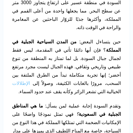
السودة في منطقة عسير على ارتفاع يتجاوز 3000 متر
عن سطح البحر. مما يجعلها واحدة من أعلى القمم في
المملكة، وأكثرها جذبًا للزوّار الباحثين عن المغامرة
والراحة في الوقت ذاته.
حين يتساءل البعض:
من المدن السياحية الجبلية في
المملكة
؟ فإن أبها دائمًا تأتي في المقدمة، ليس فقط
لجمال جبال السودة. بل لما تمتاز به المنطقة من تنوع
طبيعي وتاريخي وثقافي. فهذه الجبال ليست مجرد مرتفع
أخضر؛ إنها تجربة متكاملة تبدأ من الطرق الملتفة بين
السحب، مرورًا بالغابات الكثيفة، وصولاً إلى
الإطلالات
الخيالية التي تشعر الزائر وكأنه يقف عند حدود السماء.
وتقدم السودة إجابة عملية لمن يسأل:
ما هي المناطق
الجبلية في السعودية
؟
فهي تمثل نموذجًا واضحًا على
الإمكانيات الضخمة التي تمتلكها المملكة في هذا النوع من
السياحة، خاصة مع المناخ اللطيف الذي يميزها على مدار