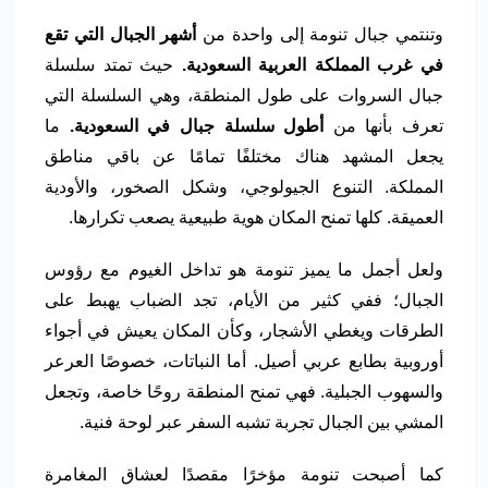
وتنتمي جبال تنومة إلى واحدة من
أشهر الجبال التي تقع
في غرب المملكة العربية السعودية.
حيث تمتد سلسلة
جبال السروات على طول المنطقة، وهي السلسلة التي
تعرف بأنها من
أطول سلسلة جبال في السعودية.
ما
يجعل المشهد هناك مختلفًا تمامًا عن باقي مناطق
المملكة. التنوع الجيولوجي، وشكل الصخور، والأودية
العميقة. كلها تمنح المكان هوية طبيعية يصعب تكرارها.
ولعل أجمل ما يميز تنومة هو تداخل الغيوم مع رؤوس
الجبال؛ ففي كثير من الأيام، تجد الضباب يهبط على
الطرقات ويغطي الأشجار، وكأن المكان يعيش في أجواء
أوروبية بطابع عربي أصيل. أما النباتات، خصوصًا العرعر
والسهوب الجبلية. فهي تمنح المنطقة روحًا خاصة، وتجعل
المشي بين الجبال تجربة تشبه السفر عبر لوحة فنية.
كما أصبحت تنومة مؤخرًا مقصدًا لعشاق المغامرة