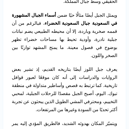
الحقيقي وسط جبال المملكة.
ويمثل الجبل أيضًا مثالًا حيًا ضمن
أسماء الجبال المشهورة
في السعودية جبال السعودية الخضراء
، فبالرغم من أن
قممه صخرية وباردة، إلا أن محيطه الطبيعي يضم نباتات
جبلية نادرة، وأودية تحيط بها مساحات خضراء تظهر
بوضوح في فصول معينة. ما يمنح المشهد توازنًا بين
الصخر واللون.
يعرف جبل اللوز أيضًا بتاريخه القديم، إذ تشير بعض
الروايات والدراسات إلى أنه كان موقعًا لعبور قوافل
تاريخية. كما ترتبط به قصص وأساطير متداولة في منطقة
تبوك. اليوم، أصبح الجبل مقصدًا للرحلات الجبلية، لمحبي
التخييم، ومحترفي المشي الطويل الذين يبحثون عن تجربة
أكثر تحديًا من السودة وغيرها من المرتفعات.
ويتميّز المكان بهدوئه الشديد، فالطريق المؤدي إليه يمر