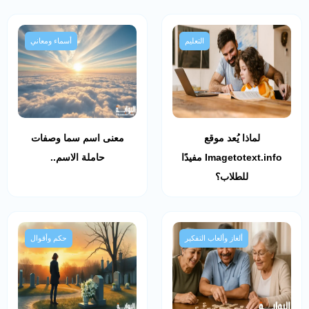
التعليم
أسماء ومعاني
لماذا يُعد موقع
معنى اسم سما وصفات
Imagetotext.info مفيدًا
حاملة الاسم..
للطلاب؟
ألغاز وألعاب التفكير
حكم وأقوال