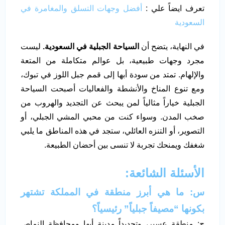
تعرف ايضاً علي :
أفضل وجهات التسلق والمغامرة في
السعودية
في النهاية، يتضح أن
السياحة الجبلية في السعودية.
ليست
مجرد وجهات طبيعية، بل عوالم متكاملة من المتعة
والإلهام. تمتد من سودة أبها إلى قمم جبل اللوز في تبوك،
ومع تنوع المناخ والأنشطة والفعاليات أصبحت السياحة
الجبلية خياراً مثالياً لمن يبحث عن التجديد والهروب من
صخب المدن. وسواء كنت من محبي المشي الجبلي، أو
التصوير، أو التنزه العائلي، ستجد في هذه المناطق ما يلبي
شغفك ويمنحك تجربة لا تنسى بين أحضان الطبيعة.
الأسئلة الشائعة:
س: ما هي أبرز منطقة في المملكة تشتهر
بكونها “مصيفاً جبلياً” رئيسياً؟
ج: منطقة عسير، وتحديداً مدينة أبها ومحافظة النماص