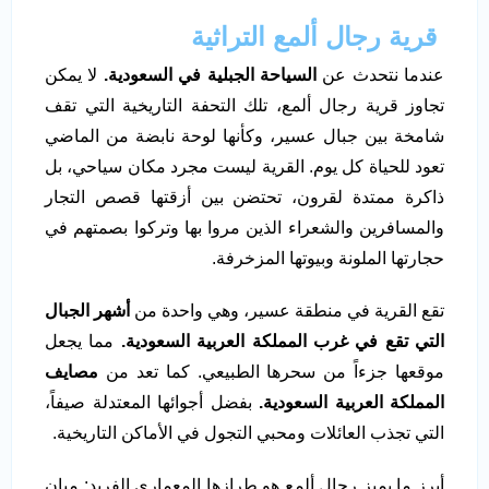
قرية رجال ألمع التراثية
عندما نتحدث عن
السياحة الجبلية في السعودية.
لا يمكن
تجاوز قرية رجال ألمع، تلك التحفة التاريخية التي تقف
شامخة بين جبال عسير، وكأنها لوحة نابضة من الماضي
تعود للحياة كل يوم. القرية ليست مجرد مكان سياحي، بل
ذاكرة ممتدة لقرون، تحتضن بين أزقتها قصص التجار
والمسافرين والشعراء الذين مروا بها وتركوا بصمتهم في
حجارتها الملونة وبيوتها المزخرفة.
تقع القرية في منطقة عسير، وهي واحدة من
أشهر الجبال
التي تقع في غرب المملكة العربية السعودية.
مما يجعل
موقعها جزءاً من سحرها الطبيعي. كما تعد من
مصايف
المملكة العربية السعودية.
بفضل أجوائها المعتدلة صيفاً،
التي تجذب العائلات ومحبي التجول في الأماكن التاريخية.
أبرز ما يميز رجال ألمع هو طرازها المعماري الفريد: مبانٍ