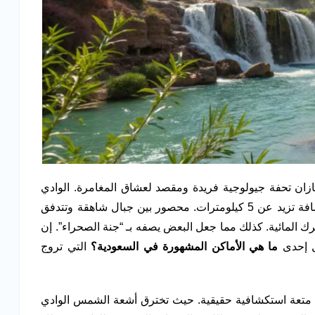
ان تحفة جيولوجية فريدة ومقصد لعشاق المغامرة. الوادي
نفسه عبارة عن شق صخري عميق وضيق يمتد لمسافة تزيد عن 5 كيلومترات. محصور بين جبال شاهقة وتتدفق
برك المائية. كذلك مما جعل البعض يصفه بـ “جنة الصحراء”. إن
ثل إحدى
ما هي الأماكن المشهورة في السعودية؟
التي تروج
 متعة استكشافية حقيقية. حيث تخترق أشعة الشمس الوادي