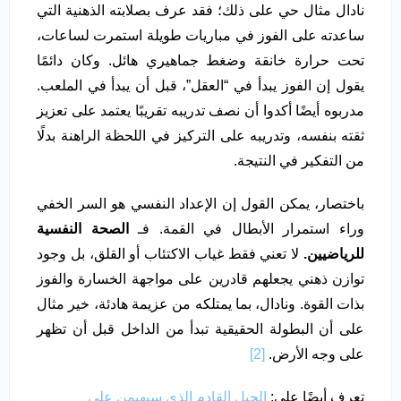
نادال مثال حي على ذلك؛ فقد عرف بصلابته الذهنية التي
ساعدته على الفوز في مباريات طويلة استمرت لساعات،
تحت حرارة خانقة وضغط جماهيري هائل. وكان دائمًا
يقول إن الفوز يبدأ في “العقل”، قبل أن يبدأ في الملعب.
مدربوه أيضًا أكدوا أن نصف تدريبه تقريبًا يعتمد على تعزيز
ثقته بنفسه، وتدريبه على التركيز في اللحظة الراهنة بدلًا
من التفكير في النتيجة.
باختصار، يمكن القول إن الإعداد النفسي هو السر الخفي
وراء استمرار الأبطال في القمة. فـ
الصحة النفسية
للرياضيين.
لا تعني فقط غياب الاكتئاب أو القلق، بل وجود
توازن ذهني يجعلهم قادرين على مواجهة الخسارة والفوز
بذات القوة. ونادال، بما يمتلكه من عزيمة هادئة، خير مثال
على أن البطولة الحقيقية تبدأ من الداخل قبل أن تظهر
على وجه الأرض.
[2]
تعرف أيضًا على:
الجيل القادم الذي سيهيمن على