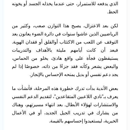
الذي يدفعه للاستمرار، حتى عندما يخذله الجسد أو يخونه
الحظ.
لكن بعد الاعتزال، يصبح هذا التوازن صعب، وكثير من
الرياضيين الذين عاشوا سنوات في دائرة الضوء يعانون بعد
التوقف عن اللعب من الاكتئاب أوالقلق أو فقدان الهوية.
فبعد أن كانت أيامهم مليئة بالأهداف والتدريبات
يستيقظون فجأة على واقع هادئ، يخلو من الحماس،
والبعض يشعر وكأنه فقد جزءًا من ذاته، خصوصًا إذا لم
يجد دعم نفسي أو بديل يمنحه الإحساس بالإنجاز.
بعض الأندية بدأت تدرك خطورة هذه المرحلة، فأنشأت ما
يعرف بـ”نادي اللاعبين المتقاعدين”، لتقديم الدعم النفسي
والاستشارات لهؤلاء الأبطال. بعد انتهاء مسيرتهم، وهناك
من يشارك في تدريب الجيل الجديد، أو في الأعمال
الخيرية، ليستعيدوا إحساسهم بالقيمة.