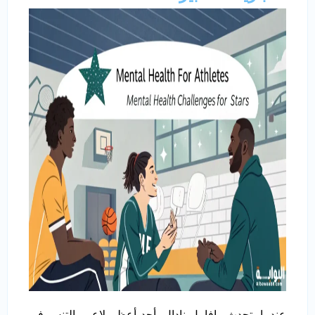
عندما يتحدث رافاييل نادال، أحد أعظم لاعبي التنس في