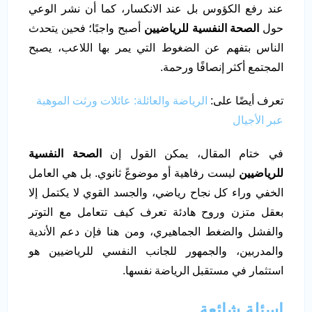
عند رفع الكؤوس بل عند الانكسار، كما أن نشر الوعي
حول
الصحة النفسية للرياضيين
أصبح واجبًا؛ فحين يتحدث
الناس بتفهم عن الضغوط التي يمر بها اللاعب، يصبح
المجتمع أكثر إنصافًا ورحمة.
تعرف أيضًا على:
الرياضة والعائلة: عائلات ورثت الموهبة
عبر الأجيال
في ختام المقال، يمكن القول إن
الصحة النفسية
للرياضيين
ليست رفاهية أو موضوعً ثانوي. بل هي العامل
الخفي وراء كل نجاح رياضي، والجسد القوي لا يكتمل إلا
بعقل متزن وروح هادئة تعرف كيف تتعامل مع التوتر
والفشل والضغط الجماهيري، ومن هنا فإن دعم الأندية
والمدربين، والجمهور للجانب النفسي للرياضيين هو
استثمار في مستقبل الرياضة نفسها.
اسئلة شائعة