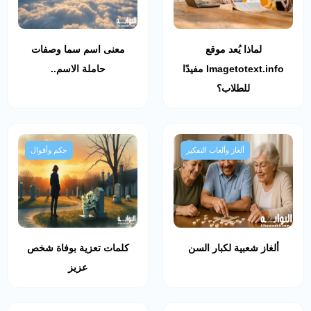
لماذا يُعد موقع
معنى اسم سما وصفات
Imagetotext.info مفيدًا
حاملة الاسم..
للطلاب؟
ألغاز وألعاب التفكير
حكم وأقوال
ألغاز شعبية لكبار السن
كلمات تعزية بوفاة شخص
عزيز