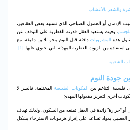
رة والشعر بالأعشاب
بب الإدمان أو الخمول الصباحي الذي تسببه بعض العقاقير.
لجسم
، بحيث يستعيد العقل قدرته الفطرية على التوقف عن
تناول هذه
المشروبات
دافئة قبل النوم بنحو ثلاثين دقيقة. مع
ى استفادة من الزيوت العطرية المهدئة التي تحتوي عليها.
[1]
اب الشعبية
ن جودة النوم
فلسفة التناغم بين
المكونات الطبيعية
المختلفة. فالسر لا
ونات أخرى لتعزيز مفعولها المهدئ.
ي أو “حرارة” زائدة في العقل تمنعه من السكون، ولذلك تهدف
هاز العصبي بمواد تساعد على إفراز هرمونات الاسترخاء بشكل