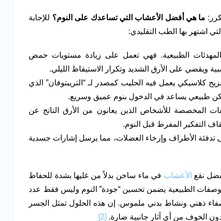
كرر:
ما هي أفضل الأعشاب التي تساعدك على النوم
؟
للإجابة
 اشتهر بها الطب التقليدي:
لمهدئات الطبيعية. فهي تعمل على زيادة مستويات حمض
يج كلاسيكي يعمل فيه الحليب كمصدر لـ “التريبتوفان” الذي
سكن طبيعي يساعد في الدخول بنوم عميق وسريع.
ت المخصصة للأشخاص الذين يعانون من الأرق الناتج عن
قاف التفكير المفرط قبل النوم.
 تدفئة الأطراف وإرخاء العضلات، مما يرسل إشارات جسدية
فضل نقع
الأعشاب
في ماء ساخن بدلاً من غليها بشدة للحفاظ
ه الوصفات الطبيعية يضمن تحسين “جودة” النوم وليس فقط عدد
صفاء ذهني ونشاط بدني ملموس. إن هذه الحلول تمثل الجسر
دون الخوف من أي آثار جانبية ضارة.
[2]