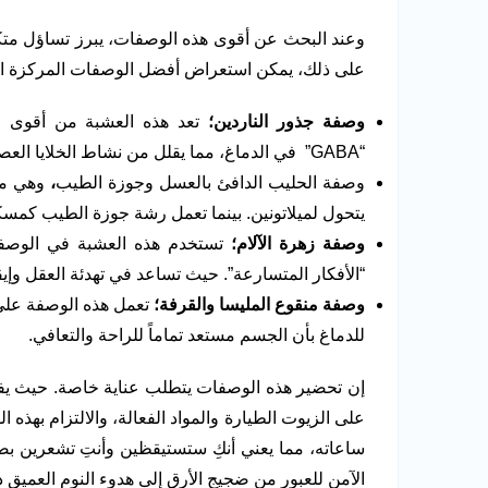
وعند البحث عن أقوى هذه الوصفات، يبرز تساؤل مت
على ذلك، يمكن استعراض أفضل الوصفات المركزة التي
وصفة جذور الناردين
؛
تعد هذه العشبة من أقوى ا
“GABA” في الدماغ، مما يقلل من نشاط الخلايا العصبية ويقضي على الأرق الشديد وتكرار الاستيقاظ الليلي.
وصفة الحليب الدافئ بالعسل وجوزة الطيب
،
وهي مز
يتحول لميلاتونين. بينما تعمل رشة جوزة الطيب كم
وصفة زهرة الآلام؛
تستخدم هذه العشبة في الوصفا
“الأفكار المتسارعة”. حيث تساعد في تهدئة العقل وإي
وصفة منقوع المليسا والقرفة
؛
تعمل هذه الوصفة على
للدماغ بأن الجسم مستعد تماماً للراحة والتعافي.
إن تحضير هذه الوصفات يتطلب عناية خاصة. حيث ي
على الزيوت الطيارة والمواد الفعالة، والالتزام بهذ
ساعاته، مما يعني أنكِ ستستيقظين وأنتِ تشعرين ب
الآمن للعبور من ضجيج الأرق إلى هدوء النوم العميق 