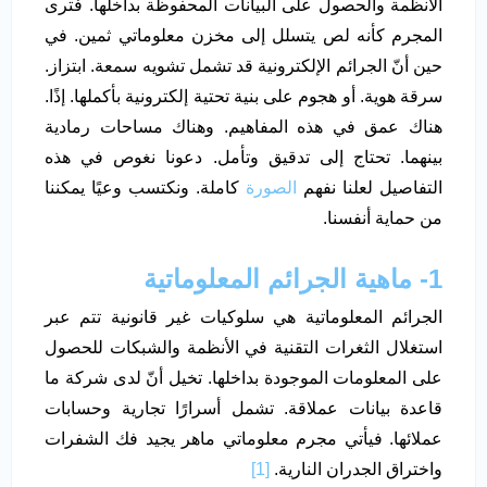
الأنظمة والحصول على البيانات المحفوظة بداخلها. فترى
المجرم كأنه لص يتسلل إلى مخزن معلوماتي ثمين. في
حين أنّ الجرائم الإلكترونية قد تشمل تشويه سمعة. ابتزاز.
سرقة هوية. أو هجوم على بنية تحتية إلكترونية بأكملها. إذًا.
هناك عمق في هذه المفاهيم. وهناك مساحات رمادية
بينهما. تحتاج إلى تدقيق وتأمل. دعونا نغوص في هذه
التفاصيل لعلنا نفهم
الصورة
كاملة. ونكتسب وعيًا يمكننا
من حماية أنفسنا.
1- ماهية الجرائم المعلوماتية
الجرائم المعلوماتية هي سلوكيات غير قانونية تتم عبر
استغلال الثغرات التقنية في الأنظمة والشبكات للحصول
على المعلومات الموجودة بداخلها. تخيل أنّ لدى شركة ما
قاعدة بيانات عملاقة. تشمل أسرارًا تجارية وحسابات
عملائها. فيأتي مجرم معلوماتي ماهر يجيد فك الشفرات
واختراق الجدران النارية.
[1]