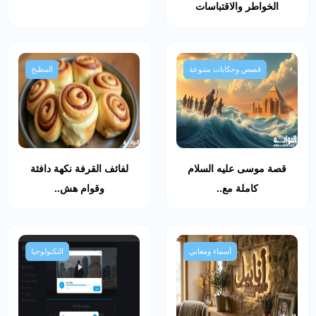
الخواطر والاقتباسات
قصص وحكايات متنوعة
المطبخ
قصة موسى عليه السلام
لفائف القرفة نكهة دافئة
كاملة مع..
وقوام هش..
أسماء ومعاني
التكنولوجيا