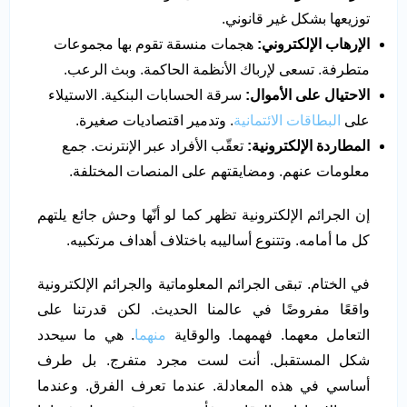
توزيعها بشكل غير قانوني.
الإرهاب الإلكتروني:
هجمات منسقة تقوم بها مجموعات
متطرفة. تسعى لإرباك الأنظمة الحاكمة. وبث الرعب.
الاحتيال على الأموال:
سرقة الحسابات البنكية. الاستيلاء
على
البطاقات الائتمانية
. وتدمير اقتصاديات صغيرة.
المطاردة الإلكترونية:
تعقّب الأفراد عبر الإنترنت. جمع
معلومات عنهم. ومضايقتهم على المنصات المختلفة.
إن الجرائم الإلكترونية تظهر كما لو أنّها وحش جائع يلتهم
كل ما أمامه. وتتنوع أساليبه باختلاف أهداف مرتكبيه.
في الختام. تبقى الجرائم المعلوماتية والجرائم الإلكترونية
واقعًا مفروضًا في عالمنا الحديث. لكن قدرتنا على
التعامل معهما. فهمهما. والوقاية
منهما
. هي ما سيحدد
شكل المستقبل. أنت لست مجرد متفرج. بل طرف
أساسي في هذه المعادلة. عندما تعرف الفرق. وعندما