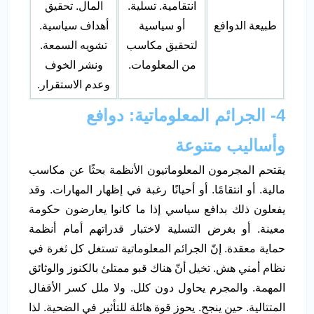
انتقامية. تسلية.
المال. تحقيق
طبيعة الدوافع
أو سياسية
أهداف سياسية.
لتحقيق مكاسب
تشويه السمعة.
من المعلومات.
ونشر الخوف
وعدم الاستقرار.
4- الجرائم المعلوماتية: دوافع
وأساليب متنوعة
يقتحم المجرمون المعلوماتيون الأنظمة بحثًا عن مكاسب
مالية. أو انتقامًا. أو أحيانًا رغبة في إظهار المهارات. وقد
يفعلون ذلك بدافع سياسي إذا ما كانوا يعارضون حكومة
معينة. أو بغرض التسلية لاختبار قدراتهم أمام أنظمة
حماية معقدة. إنّ الجرائم المعلوماتية تستغل كل ثغرة في
نظام أمني هش. تخيل أنّ هناك قبو ممتلئ بالكنوز والوثائق
المهمة. والمجرم يحاول دون كلل. ولا ملل كسر الأقفال
المتتالية. حين ينجح. يحوز قوة هائلة للتأثير في الضحية. لذا