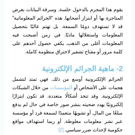
يقوم هذا المجرم بالدخول خلسة. وسرقة البيانات بغرض
المتاجرة بها أو ابتزاز أصحابها. هذه “الجرائم المعلوماتية”
قد لا تستهدف دومًا السمعة. بل تهتم غالبًا بتحصيل
المعلومات واستغلالها ماديًا. في زمن أصبحت فيه
المعلومات أغلى من الذهب. يكفي حصول أحدهم على
كلمة مرور أو مفتاح تشفير لاختراق منظومة كاملة.
2- ماهية الجرائم الإلكترونية
الجرائم الإلكترونية أوسع من ذلك. فهي تمتد لتشمل
هجمات على الأشخاص أو
المؤسسات
من خلال الشبكات
الإلكترونية. وقد تتخذ أشكالًا متعددة. قد تكون ابتزازًا
إلكترونيًا يهدد ضحيته بنشر صور خاصة في حال لم يدفع
مبلغًا من المال. أو تشويهًا متعمدًا لسمعة فرد أو مؤسسة
عبر نشر معلومات مغلوطة. أو ربما استهداف مواقع
حكومية لإحداث ضرر سياسي.
[2]