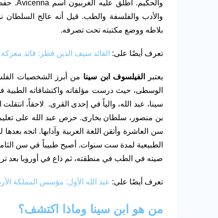
والحكيم.
والأدب والفلسفة والطب. قيل أنه عالج السلطان ن
بلاطه ووضع مكتبته تحت تصرفه.
تعرف أيضًا على:
القائد سيف الدين قطز: قائد معركة
يعتبر
الفيلسوف ابن سينا
من أبرز الشخصيات الفلسفي
الوسطى، حيث درست مؤلفاته واكتشافاته الطبية في 
سينا، عبد الله، والياً في إحدى القرى. لاحقاً، انت
بن منصور، سلطان بخارى. حرص عبد الله على تعليم اب
سن العاشرة وأتقن اللغة العربية وآدابها. اتجه بعدها
الطبيعية لمدة ست سنوات. أصبح طبيباً في سن الثام
صيته في الطب في منطقته، ثم ذاع في أوروبا بعد ترجمة
تعرف أيضًا على:
عبد الله الأول: مؤسس المملكة الأرد
من هو ابن سينا وماذا اكتشف؟