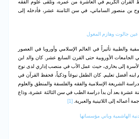
 أطلق عليه الغربيون اسم Avicenna. حفظ القرآن الكريم في العاشرة من عمره، وتلقى علوم الفقه
وح بن منصور الساماني، في سن الثامنة عشر، فأدخله إلى
 عين جالوت وهازم المغول
ة والطبية تأثيراً في العالم الإسلامي وأوروبا في العصور
الجامعات الأوروبية حتى القرن السابع عشر. كان والد ابن
قلت الأسرة إلى بخارى، حيث عمل الأب في منصب إداري لدى نوح
نه أفضل تعليم. كان الطفل نبوغاً وذكياً، فحفظ القرآن في
 لدراسة الشريعة الإسلامية والفقه والفلسفة والمنطق والعلوم
نة عشرة بعد أن بدأ دراسة الطب في سن الثالثة عشرة، وذاع
 أعماله إلى اللاتينية والعبرية.
[1]
نية الهاشمية وباني مؤسساتها