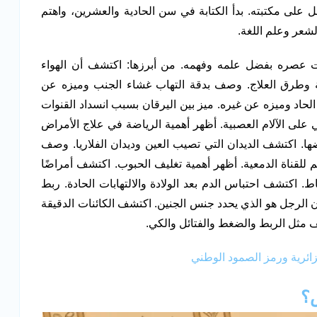
ى مكتبته. بدأ الكتابة في سن الحادية والعشرين، واهتم
لشعر وعلم اللغة.
 عصره بفضل علمه وفهمه. من أبرزها: اكتشف أن الهواء
نة وطرق العلاج. وصف بدقة التهاب غشاء الجنب وميزه عن
 الحاد وميزه عن غيره. ميز بين اليرقان بسبب انسداد القنوات
ي على الآلام العصبية. أظهر أهمية الرياضة في علاج الأمراض
ا. اكتشف الديدان التي تصيب العين وديدان الفلاريا. وصف
 للقناة الدمعية. أظهر أهمية تغليف الحبوب. اكتشف أمراضًا
قاط. اكتشف احتباس الدم بعد الولادة والالتهابات الحادة. ربط
ن الرجل هو الذي يحدد جنس الجنين. اكتشف الكائنات الدقيقة
يف مثل الربط والضغط والفتائل والكي.
جزائرية ورمز الصمود الوطني
س؟