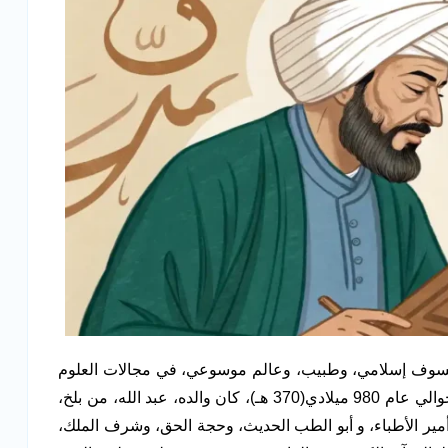
فيلسوف إسلامي، وطبيب، وعالم موسوعي، في مجالات العلوم
الطبيعية والرياضيات. ولد في أفشنة، قرب بخارى، حوالي عام 980 ميلادي(370 هـ)، كان والده، عبد الله، من بلخ،
أمير الأطباء، و أبو الطب الحديث، وحجة الحق، وشرف الملك،