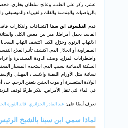
عشر، ركز على الطب، وعالج سلطان بخارى، فحصل عل
بالرياضيات والهندسة والفلك والفيزياء والموسيقى وا
قدم
الفيلسوف ابن سينا
اكتشافات وابتكارات فاقت
الفاسد يحمل أمراضًا. ميز بين مغص الكلى والمثا
الالتهاب الرئوي وخرّاج الكبد. اكتشف التهاب السحايا
الصفراوية أو انحلال الدم. اكتشف تأثير العلاج النفس
واضطرابات المزاج. وصف الدودة المستديرة وأعراضه
السكتة الدماغية بسبب الدم. استخدم المسبار المعقم
نسائية مثل الأورام الليفية والانسداد المهبلي والإس
الولادة المتعسرة أو موت الجنين بتعفن الرحم. حدد أ
في الماء التي تنقل الأمراض. ابتكر طرقًا لوقف النز
تعرف أيضًا على:
عبد القادر الجزائري: قائد الثورة ال
لماذا سمي ابن سينا بالشيخ الرئي