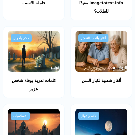
Imagetotext.info مفيدًا
حاملة الاسم..
للطلاب؟
ألغاز وألعاب التفكير
حكم وأقوال
ألغاز شعبية لكبار السن
كلمات تعزية بوفاة شخص
عزيز
حكم وأقوال
الإسلاميات