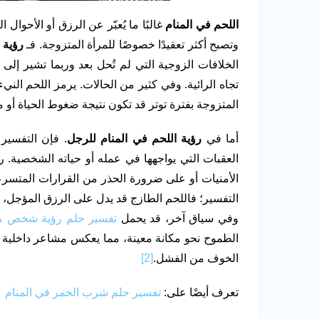
اللحم في المنام
غالبًا ما يُعبّر عن الرزق أو الأحوا
وتصبح أكثر تعقيدًا خصوصًا للمرأة المتزوجة. فـ
رؤية 
الخلافات الزوجية التي لم تُحل بعد وربما تشير إل
تجاه الرائية. وفي كثير من الحالات. يرمز اللحم الني
المتزوجة بفترة توتر قد تكون نتيجة ضغوط الحياة أو مش
أما في
رؤية اللحم في المنام للرجل
. فإن التفسير 
العقبات التي يواجهها في عمله أو حياته الشخصية. ر
الأمنيات أو على ضرورة الحذر من القرارات المتسرعة.
التفسير؛ فاللحم الطازج قد يدل على الرزق المؤجل،
وفي سياق آخر، قد يحمل
تفسير حلم رؤية شخص م
الطموح نحو مكانة معينة، مما يعكس مشاعر داخلية تت
الخوف من الفشل.
[2]
تعرف أيضًا على:
تفسير حلم شرب الخمر في المنام