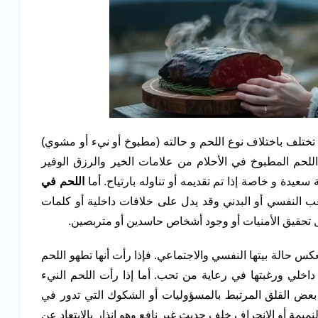
 تختلف باختلاف نوع اللحم و حالته (مطبوخ أو نيء أو مشوي)
 اللحم المطبوخ في الأحلام من علامات الخير والرزق الوفير
 سعيدة و خاصة إذا تم تقديمه أو تناوله بارتياح. أما
اللحم في
ب النفسي أو البدني وقد يدل على خلافات داخلية أو كلمات
يل تحقيق الأمنيات أو وجود أشخاص حاسدين أو متربصين.
كس حالة بيتها النفسي والاجتماعي. فإذا رأت أنها تطهو اللحم
 داخلي ورغبتها في رعاية من تحب. أما إذا رأت اللحم النيء
عض القلق المرتبط بالمسؤوليات أو الشكوك التي تدور في
النميمة أو الانجراف خلف حديث غير نافع وهو إنذار بالابتعاد عن