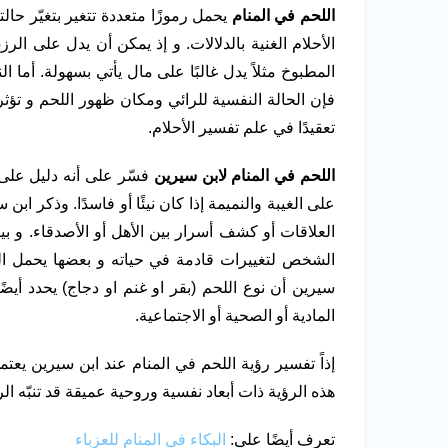
اللحم في المنام
يحمل رموزًا متعددة تتغير بتغيّر حالت
الأحلام الغنية بالدلالات. و إذ يمكن أن يدل على ا
المطبوخ مثلاً يدل غالبًا على مال يأتي بسهولة. أما 
فإن الحالة النفسية للرائي ومكان ظهور اللحم و تؤثر 
تعقيدًا في علم تفسير الأحلام.
اللحم في المنام لابن سيرين
فسّر على أنه دليل على 
على الغيبة والنميمة إذا كان نيئًا أو فاسدًا. وذكر ابن
العلاقات أو كشف أسرار بين الأهل أو الأصدقاء. و بي
الشخص لتغييرات قادمة في حياته و بعضها يحمل الخ
سيرين أن نوع اللحم (بقر او غنم او دجاج) يحدد أيض
المادية أو الصحية أو الاجتماعية.
إذاً تفسير رؤية اللحم في المنام عند ابن سيرين يع
هذه الرؤية ذات أبعاد نفسية وروحية عميقة قد تنبّه الر
تعرف أيضًا على:
البكاء في المنام للعزباء