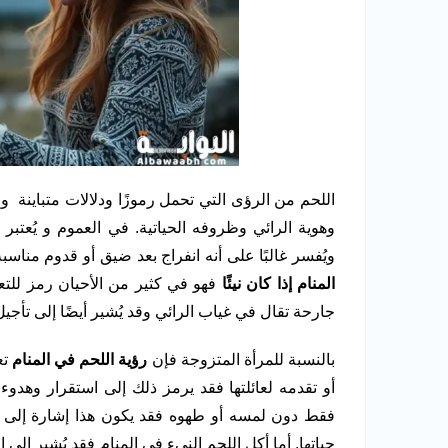
اللحم من الرؤى التي تحمل رموزًا ودلالات متباينة و
وهوية الرائي وظروفه الحياتية. في العموم و يُعتبر
ويُفسر غالبًا على أنه انفراج بعد ضيق أو قدوم مناسبة
المنام إذا كان نيئًا
فهو في كثير من الأحيان رمز للتع
جارحة تقال في غياب الرائي وقد يُشير أيضًا إلى تأج
بالنسبة للمرأة المتزوجة فإن
رؤية اللحم في المنام
تع
أو تقدمه لعائلتها فقد يرمز ذلك إلى استقرار وهدوء
فقط دون لمسه أو طهوه فقد يكون هذا إشارة إلى ب
حياتها. أما أكل اللحم النيء في المنام فقد يُشير إلى 