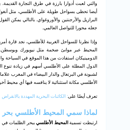
والتي لعبت أدوارا بارزة في طرق التجارة القديمة. ب
أيضا تحظى بسواحل طويلة على الأطلسي، مثل أنغولا وني
البرازيل والأرجنتين والأوروغواي. بالتالي يمكن ا
جعله محورا للتواصل العالمي.
وإذا نظرنا للسواحل الغربية للأطلسي، نجد قارة أمري
المحيط عبر موانئ ضخمة مثل نيويورك وبوسطن. ع
الدومينيكان استفادت من هذا الموقع في السياحة والت
الدول المطلة على الأطلسي أسهم في زيادة تنوع السل
لشبونة في البرتغال والدار البيضاء في المغرب علامات
الأطلسي مكانة استثنائية لا ينافسه فيها أي محيط آخر
تعرف أيضًا على
: الكائنات البحرية المهددة بالانقراض
لماذا سمي المحيط الأطلسي بحر 
ارتبطت تسمية
المحيط الأطلسي
ببحر الظلمات في ا