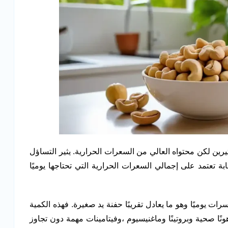
رين لكن محتواه العالي من السعرات الحرارية. يثير التساؤل
ابة تعتمد على إجمالي السعرات الحرارية التي تحتاجها يوميًا
ول حوالي 28 جرامًا من المكسرات يوميًا وهو ما يعادل تقريبًا حفنة يد صغيرة. فهذه الكمية
 حبة وتوفر للجسم دهونًا صحية وبروتينًا وماغنيسيوم ،وفيتامينات مهمة دون تجاوز