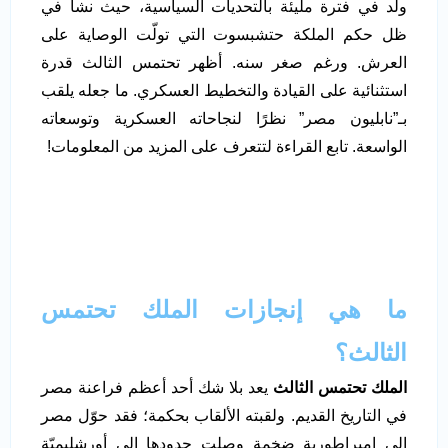
ولد في فترة مليئة بالتحديات السياسية، حيث نشأ في
ظل حكم الملكة حتشبسوت التي تولّت الوصاية على
العرش. ورغم صغر سنه. أظهر تحتمس الثالث قدرة
استثنائية على القيادة والتخطيط العسكري. ما جعله يلقب
بـ”نابليون مصر” نظرًا لنجاحاته العسكرية وتوسعاته
الواسعة. تابع القراءة لتتعرف على المزيد من المعلومات!
ما هي إنجازات الملك تحتمس
الثالث؟
الملك تحتمس الثالث
يعد بلا شك أحد أعظم فراعنة مصر
في التاريخ القديم. ولقبته الألقاب بحكمة؛ فقد حوّل مصر
إلى إمبراطورية ضخمة وصلت حدودها إلى أورشليميّة