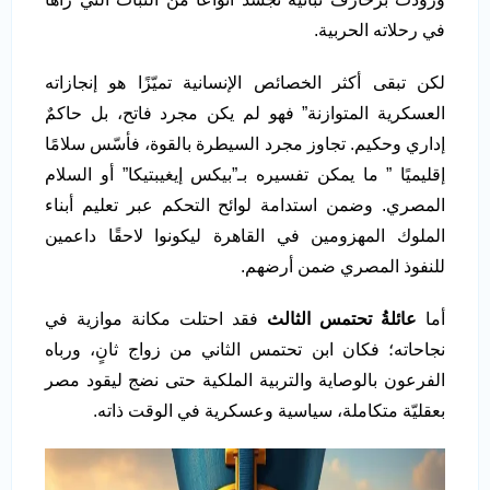
في رحلاته الحربية.
لكن تبقى أكثر الخصائص الإنسانية تميّزًا هو إنجازاته
العسكرية المتوازنة” فهو لم يكن مجرد فاتح، بل حاكمٌ
إداري وحكيم. تجاوز مجرد السيطرة بالقوة، فأسّس سلامًا
إقليميًا ” ما يمكن تفسيره بـ”بيكس إيغيبتيكا” أو السلام
المصري. وضمن استدامة لوائح التحكم عبر تعليم أبناء
الملوك المهزومين في القاهرة ليكونوا لاحقًا داعمين
للنفوذ المصري ضمن أرضهم.
أما
عائلةُ تحتمس الثالث
فقد احتلت مكانة موازية في
نجاحاته؛ فكان ابن تحتمس الثاني من زواج ثانٍ، ورباه
الفرعون بالوصاية والتربية الملكية حتى نضج ليقود مصر
بعقليّة متكاملة، سياسية وعسكرية في الوقت ذاته.