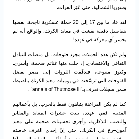
وسوريا الشمالية، حتى عَبَرَ الفرات.
لقد قاد ما بين 17 إلى 20 حملة عسكرية ناجحة، بعضها
بتفاصيل دقيقة نقشت في معابد الكرنك، والواقع أنه لم
يخسر أي معركة في عهده!
ولم تكن هذه الحملات مجرد فتوحات. بل منصات للتبادل
الثقافي والاقتصادي. إذ جلب منها غنائم ضخمة، وأسرى.
وكنوز متنوعة، فتدفّقت الثروات إلى مصر بفضل
الفتوحات التي ترسّخت في يوميات معبد الكرنك بالضبط،
ضمن سجلات تعرف بـ”annals of Thutmose III” .
كما لم يكن الفراعنة يتباهون فقط بالحرب، بل بأعمالهم
المدنية. ففي عهده، بنيت عشرات المعابد والمقابر
والنصب التذكارية، وأجرى تحسينات ضخمة على معبد
آمون–رع في الكرنك، حتى إنّ إحدى الغرف خاصته
وزوّدت بزخارف نباتية تجسد أنواعًا من النبات التي رآها