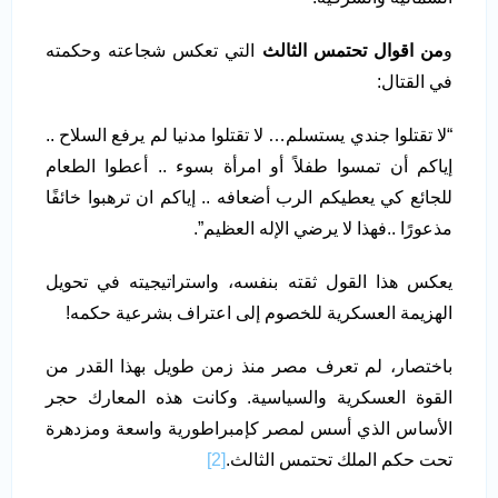
و
من اقوال تحتمس الثالث
التي تعكس شجاعته وحكمته
في القتال:
“لا تقتلوا جندي يستسلم… لا تقتلوا مدنيا لم يرفع السلاح ..
إياكم أن تمسوا طفلاً أو امرأة بسوء .. أعطوا الطعام
للجائع كي يعطيكم الرب أضعافه .. إياكم ان ترهبوا خائفًا
مذعورًا ..فهذا لا يرضي الإله العظيم”.
يعكس هذا القول ثقته بنفسه، واستراتيجيته في تحويل
الهزيمة العسكرية للخصوم إلى اعتراف بشرعية حكمه!
باختصار، لم تعرف مصر منذ زمن طويل بهذا القدر من
القوة العسكرية والسياسية. وكانت هذه المعارك حجر
الأساس الذي أسس لمصر كإمبراطورية واسعة ومزدهرة
تحت حكم الملك تحتمس الثالث.
[2]