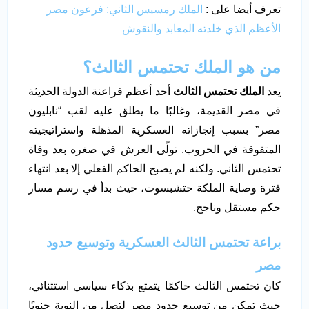
تعرف أيضا على :
الملك رمسيس الثاني: فرعون مصر
الأعظم الذي خلدته المعابد والنقوش
من هو الملك تحتمس الثالث؟
يعد
الملك تحتمس الثالث
أحد أعظم فراعنة الدولة الحديثة
في مصر القديمة، وغالبًا ما يطلق عليه لقب “نابليون
مصر” بسبب إنجازاته العسكرية المذهلة واستراتيجيته
المتفوقة في الحروب. تولّى العرش في صغره بعد وفاة
تحتمس الثاني. ولكنه لم يصبح الحاكم الفعلي إلا بعد انتهاء
فترة وصاية الملكة حتشبسوت، حيث بدأ في رسم مسار
حكم مستقل وناجح.
براعة تحتمس الثالث العسكرية وتوسيع حدود
مصر
كان تحتمس الثالث حاكمًا يتمتع بذكاء سياسي استثنائي،
حيث تمكن من توسيع حدود مصر لتصل من النوبة جنوبًا