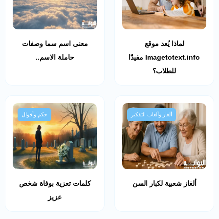
لماذا يُعد موقع
معنى اسم سما وصفات
Imagetotext.info مفيدًا
حاملة الاسم..
للطلاب؟
ألغاز وألعاب التفكير
حكم وأقوال
ألغاز شعبية لكبار السن
كلمات تعزية بوفاة شخص
عزيز