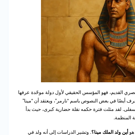
ري القديم، فهو المؤسس الحقيقي لأول دولة موحّدة عرفها
نحو عام 3200 قبل الميلاد، ويعرف أيضًا في بعض النصوص باسم “نارمر”، ويعتقد أن “مينا”
السفلى. لقد مثلت فترة حكمه نقلة حضارية كبرى، حيث بدأ
ة المنظمة.
 هو
أين ولد الملك مينا؟
. وتشير الدراسات إلى أنه ولد في