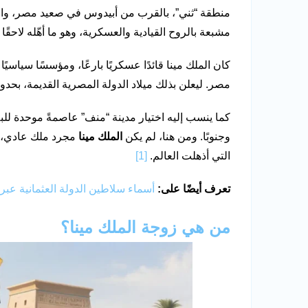
منطقة “ثني”، بالقرب من أبيدوس في صعيد مصر، والتي 
مشبعة بالروح القيادية والعسكرية، وهو ما أهّله لاحقًا
كان الملك مينا قائدًا عسكريًا بارعًا، ومؤسسًا سياسي
مصر. ليعلن بذلك ميلاد الدولة المصرية القديمة، بح
كما ينسب إليه اختيار مدينة “منف” عاصمةً موحدة لل
وجنوبًا. ومن هنا، لم يكن
الملك مينا
مجرد ملك عادي، بل
التي أذهلت العالم.
[1]
تعرف أيضًا على:
أسماء سلاطين الدولة العثمانية عبر
من هي زوجة الملك مينا؟