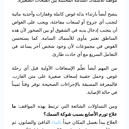
موطناً للأسماك السامة المختبئة بين الفتحات الصغيرة.
ينصح أيضاً بارتداء بدلة غوص كاملة وقفازات وأحذية مائية
لتجنب أي جروح أو لسعات مفاجئة، ويجب على الغواص
أن يتجنب إدخال يديه في الشقوق أو بين الصخور لأن هذه
المناطق تعتبر مأوى للأسماك السامة. كما يستحسن
الغوص في مجموعات لأن وجود شخص آخر يساعد في
التعامل السريع مع أي حادث طارئ.
من المهم أيضاً تعلّم الإسعافات الأولية قبل أي رحلة
غوص. وحمل حقيبة إسعاف صغيرة على متن القارب.
فالمعرفة المسبقة بالإجراءات الصحيحة توفر وقتاً ثميناً
في حالة الإصابة.
ومن التساؤلات الشائعة التي ترتبط بهذه المواقف:
ما
علاج تورم الأصابع بسبب شوكة السمك
؟
العلاج يبدأ بغسل المكان جيداً
بالماء
الدافئ والصابون. ثم