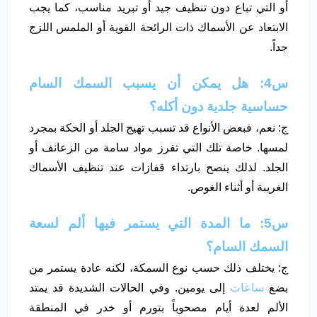
أو التي تباع دون تنظيف جيد أو تبريد مناسب، كما يجب
الابتعاد عن الأسماك ذات الرائحة القوية أو الملمس اللزج
جداً.
س4: هل يمكن أن يسبب السمك السام
حساسية جلدية دون أكله؟
ج: نعم، فبعض الأنواع قد تسبب تهيج الجلد أو الحكة بمجرد
لمسها. خاصة تلك التي تفرز مواد سامة من الزعانف أو
الجلد. لذلك ينصح بارتداء قفازات عند تنظيف الأسماك
الغريبة أو أثناء الغوص.
س5: ما المدة التي يستمر فيها ألم لسعة
السمك السام؟
ج: يختلف ذلك حسب نوع السمكة، لكنه عادة يستمر من
بضع
ساعات
إلى يومين. وفي الحالات الشديدة قد يمتد
الألم لعدة أيام مصحوباً بتورم أو خدر في المنطقة