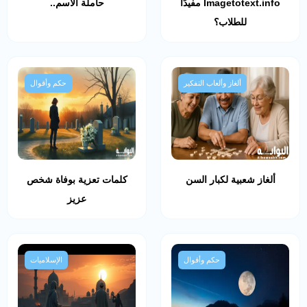
Imagetotext.info مفيدًا
حاملة الاسم..
للطلاب؟
ألغاز وألعاب التفكير
حكم وأقوال
ألغاز شعبية لكبار السن
كلمات تعزية بوفاة شخص
عزيز
حكم وأقوال
الإسلاميات