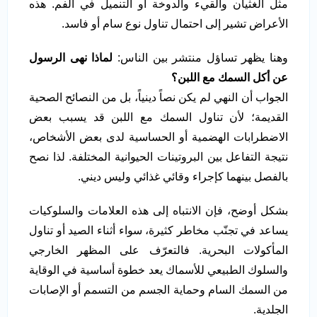
مثل الغثيان والقيء والدوخة أو التنميل في الفم. هذه
الأعراض تشير إلى احتمال تناول نوع سام أو فاسد.
وهنا يظهر تساؤل منتشر بين الناس:
لماذا نهى الرسول
عن أكل السمك مع اللبن؟
الجواب أن النهي لم يكن نصاً دينياً، بل من النصائح الصحية
القديمة؛ لأن تناول السمك مع اللبن قد يسبب بعض
الاضطرابات الهضمية أو الحساسية لدى بعض الأشخاص،
نتيجة التفاعل بين البروتينات الحيوانية المختلفة. لذا نصح
بالفصل بينهما كإجراء وقائي غذائي وليس ديني.
بشكل أوضح، فإن الانتباه إلى هذه العلامات والسلوكيات
يساعد في تجنّب مخاطر كثيرة، سواء أثناء الصيد أو تناول
المأكولات البحرية. فالتعرّف على المظهر الخارجي
والسلوك الطبيعي للأسماك يعد خطوة أساسية في الوقاية
من السمك السام وحماية الجسم من التسمم أو الإصابات
الجلدية.