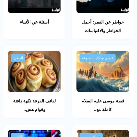
خواطر عن القمر: أجمل
أسئلة عن الأنبياء
الخواطر والاقتباسات
قصص وحكايات متنوعة
المطبخ
قصة موسى عليه السلام
لفائف القرفة نكهة دافئة
كاملة مع..
وقوام هش..
أسماء ومعاني
الإدارة