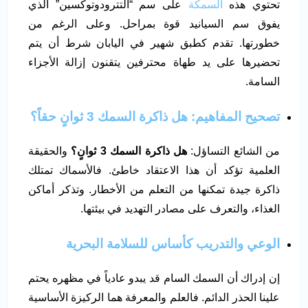
تحتوي هذه
السمكة
على سم “التترودوتوكسين” الذي
يفوق سم السيانيد قوة بمراحل. وعلى الرغم من
خطورتها. تقدم كطبق شهير في اليابان شرط أن يتم
تحضيرها على يد طهاة محترفين يتقنون إزالة الأجزاء
السامة.
تصحيح المفاهيم: هل ذاكرة السمك 3 ثوانٍ حقاً؟
من الشائع التساؤل:
هل ذاكرة السمك 3 ثوانٍ؟
والحقيقة
العلمية تؤكد أن هذا الاعتقاد خاطئ. فالأسماك تمتلك
ذاكرة جيدة تمكنها من التعلم من الأخطار. وتذكر أماكن
الغذاء، والتعرف على مصادر التهديد في بيئتها.
الوعي والتدريب كأساس للسلامة البحرية
إن إدراك أن السمك السام قد يبدو عادياً في مظهره يحتم
علينا الحذر الدائم. فالعلم والمعرفة هما الركيزة الأساسية