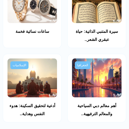
سيرة المتنبي الذاتية: حياة
ساعات نسائية فخمة
عبقري الشعر..
الجغرافيا
الإسلاميات
أهم معالم دبي السياحية
أدعية لتحقيق السكينة: هدوء
والمعالم الترفيهية..
النفس وهداية..