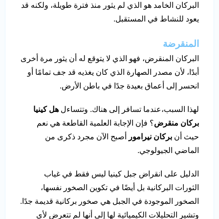
البركان الخامد هو الذي لم يثور منذ فترة طويلة، ولكنه قد
يعود للنشاط في المستقبل.
المنقرضة
البركان المنقرض، فهو الذي لا يتوقع له أن يثور مرة أخرى
أبدًا، لأن مصدر الصهارة الذي كان يغذيه قد جف تمامًا أو
انحسر إلى أعماق بعيدة جدًا في باطن الأرض.
لهذا السبب،عندما تسافر إلى هناك. وتتساءل
هل كينيا
بركان منقرض
؟ فإن الإجابة العلمية القاطعة هي نعم
حيث أن
بركان نيرامور
أصبح الآن مجرد ذكرى من
الماضي الجيولوجي.
الدليل على انقراض جبل كينيا ليس فقط في غياب
الثورات البركانية بل أيضًا في تكوين الصخور نفسها،
الصخور الموجودة في الجبل هي صخور بركانية قديمة جدًا.
وتشير التحليلات الكيميائية لها إلى أنها لم تتعرض لأي