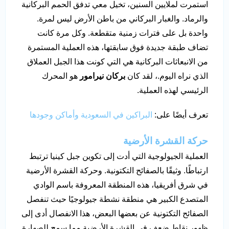
استمرت لملايين السنين، تخيل معي تدفق الحمم البركانية
والرماد. والغبار البركاني من باطن الأرض ليس لمرة.
واحدة بل على فترات زمنية متقطعة. وكل مرة كانت
تضاف طبقة جديدة فوق سابقتها، هذه العملية المستمرة
من الانبعاثات البركانية هي التي كونت هذا الجبل العملاق
الذي نراه اليوم.، لقد كان
بركان نيرامور
هو المحرك
الرئيسي لهذه العملية.
تعرف أيضًا على:
البراكين في السعودية وأماكن وجودها
حركة القشرة الأرضية
العملية الجيولوجية التي أدت إلى تكوين جبل كينيا ترتبط
ارتباطًا. وثيقًا بالصفائح التكتونية. وحركة القشرة الأرضية
في شرق أفريقيا، هذه المنطقة المعروفة باسم الوادي
المتصدع الكبير هي منطقة نشطة جيولوجيًا حيث تنفصل
الصفائح التكتونية عن بعضها البعض، هذا الانفصال أدى إلى
ظهور نقاط ضعف في القشرة الأرضية مما سمح للصهارة