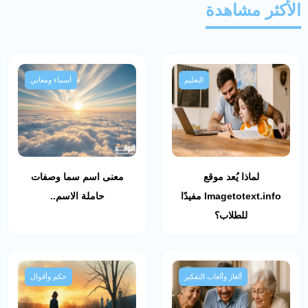
الأكثر مشاهدة
التعليم
أسماء ومعاني
لماذا يُعد موقع
معنى اسم سما وصفات
Imagetotext.info مفيدًا
حاملة الاسم..
للطلاب؟
ألغاز وألعاب التفكير
حكم وأقوال