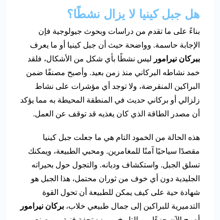
هل جبل كينيا لا يزال نشطًا؟
بناءً على ما تقدم من دراسات وبحوث جيولوجية فإن
الإجابة حاسمة. وواضحة حيث أن جبل كينيا أو ما يعرف
ببركان نيرامور
ليس نشطًا بأي شكل من الأشكال، فلقد
خمد نشاطه البركاني منذ زمن بعيد. وأصبح مصنفًا ضمن
البراكين المنقرضة، ولا توجد أي مؤشرات على نشاط
زلزالي أو بركاني حديث في المنطقة المحيطة به مما يؤكد
أن مصدر الطاقة الذي كان يغذيه قد توقف عن العمل.
هذه الحالة من الخمود التام هي ما جعلت جبل كينيا
مقصدًا سياحيًا آمنًا للمغامرين. ومحبي الطبيعة، ويمكنك
تسلق الجبل. واستكشاف وديانه. والتجول حول بحيراته
الجليدية دون أي خوف من ثوران محتمل، هذا الجبل هو
شهادة حية على كيف يمكن للطبيعة أن تحول القوة
التدميرية للبراكين إلى جمال طبيعي خلاب،
بركان نيرامور
أصبح الآن جزءًا من التاريخ ورمزه تحفة فنية من صنع