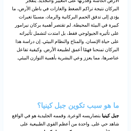
الأرض الكامنة وقدرتها على التغيير والتجديد. ينفجر
البركان نتيجة تراكم الضغط والغازات في باطن الأرض، ما
يؤدي إلى تدفق الحمم البركانية والرماد، مسببًا تغيرات
كبيرة في البيئة المحيطة. لم تقتصر أهمية بركان نيرامور
على تأثيره الجيولوجي فقط، بل امتدت لتشمل تأثيراته
على حياة الإنسان. والمناخ والنظام البيئي. إن دراسة هذا
البركان تمنحنا فهمًا أعمق لطبيعة الأرض. وكيفية تفاعل
عناصرها، مما يعزز وعي البشرية بأهمية التوازن البيئي.
ما هو سبب تكوين جبل كينيا؟
جبل كينيا
بتضاريسه الوعرة. وقممه الجليدية هو في الواقع
شاهد حي على. واحدة من أعظم القوى الطبيعية على