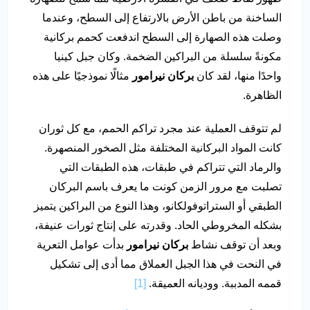
الساخنة من باطن الأرض بالارتفاع إلى السطح، وعندما
وصلت هذه الصهارة إلى السطح اندفعت كحمم بركانية
مكونةً سلسلة من البراكين الضخمة. وكان جبل كينيا
واحدًا منها، لقد كان
بركان نيرامور
مثالًا نموذجيًا على هذه
الظاهرة.
لم تتوقف العملية عند مجرد تراكم الحمم، مع كل ثوران
كانت المواد البركانية المختلفة مثل الصخور المنصهرة.
والرماد التي تتراكم في طبقات، هذه الطبقات التي
تصلبت مع مرور الزمن كونت ما يعرف باسم البركان
الطبقي أو الستراتوفولكانو، وهذا النوع من البراكين يتميز
بشكله المخروطي الحاد. وقدرته على إنتاج ثورات عنيفة،
وبعد أن توقف نشاط
بركان نيرامور
بدأت عوامل التعرية
في النحت في هذا الجبل العملاق مما أدى إلى تشكيل
قممه المدببة. ووديانه العميقة.
[1]