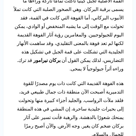
القمة الأصلية لجبل كينيا تآكلت تمامًا تاركةً وراءها ما
يسمى برقبة البركان. وهي الصخور الصلبة التي كانت تملأ
الأنبوب البركاني، أما الفوهة التي كانت في القمة، فقد
تحولت مع الوقت إلى ما يشبه المنخفض أو الوادي، يمكن
اليوم للجيولوجيين. والمغامرين رؤية آثار الفوهة القديمة
لكنها لم تعد فوهة بالمعنى التقليدي، وقد ساهمت الأنهار
الجليدية التي تشكلت على قمة الجبل في تشكيل هذه
التضاريس، لذلك يمكن القول أن
بركان نيرامور
قد ترك.
وراءه أثراً جيولوجياً لا يمحى.
هذه الفوهة القديمة التي كانت ذات يوم مصدرًا للقوة
التدميرية أصبحت الآن منطقة ذات جمال طبيعي فريد،
فلقد ملأت الرواسب. والجليد أجزاء كبيرة منها وتحولت
إلى بحيرات جليدية ساحرة، إن المشي في هذه المنطقة
يمنحك شعورًا بالدهشة. والرهبة فأنت تسير على آثار
بركان ضخم كان يغير. وجه الأرض. والآن أصبح رمزًا
للجمال والسلام.