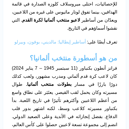
للإحصائيات، احتلى ميروسلاف كلوزه الصدارة في قائمة
الهدافين، بينما تفوق لوتار ماثيوس على غيره من اللاعبين،
ويعدّان من أساطير
لاعبو منتخب ألمانيا لكرة القدم.
التي
نقشوا أسماؤهم في التاريخ.
تعرف أيضًا على:
أساطير إيطاليا: مالديني، بوفون، وبيرلو
من هو أسطورة منتخب ألمانيا؟
فرانز أنطون بكنباور (11 سبتمبر 1945 – 7 يناير 2024)
كان لاعب كرة قدم ألماني ومدرب مشهور، ولعب كذلك
دورًا بارزًا في مسار
بطولات منتخب ألمانيا.
طوال
مسيرته وكان يحمل لقب القيصر. يعتَبَر على نطاق واسع
من أعظم اللاعبين وأكثرهم تأثيرًا في تاريخ اللعبة. بدأ
بكنباور مسيرته كلاعب وسط، لكنه اشتهر بدور قلب
الدفاع. بفضل إنجازاته في الأندية وعلى الصعيد الدولي.
انضم إلى مجموعة تسعة لاعبين حصلوا على كأس العالم،