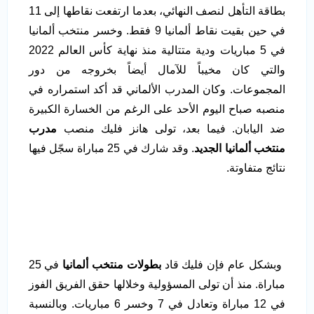
بطاقة التأهل لنصف النهائي، بعدما ارتفعت نقاطها إلى 11
في حين بقيت نقاط ألمانيا 9 فقط. وخسر منتخب ألمانيا
في 5 مباريات ودية متتالية منذ نهاية كأس العالم 2022
والتي كان مخيباً للآمال أيضاً بخروجه من دور
المجموعات. وكان المدرب الألماني قد أكد استمراره في
منصبه صباح اليوم الأحد على الرغم من الخسارة الكبيرة
ضد اليابان. فيما بعد، تولى هانز فليك منصب
مدرب
منتخب ألمانيا الجديد
. وقد شارك في 25 مباراة سجّل فيها
نتائج متفاوتة.
وبشكل عام فإن فليك قاد
بطولات منتخب ألمانيا
في 25
مباراة. منذ أن تولى المسؤولية وخلالها حقق الفريق الفوز
في 12 مباراة وتعادل في 7 وخسر 6 مباريات. وبالنسبة