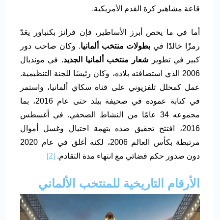
قاعة مشاهير كرة القدم الأمريكية.
أما في ما يخص أبرز الأساطير، فإن فرانز بكنباور يعَدّ
رمزًا خالدًا في
بطولات منتخب ألمانيا
. وكان صاحب دور
كبير في تطوير
شعار منتخب ألمانيا الجديد.
في مونديال
2006 الذي استضافته بلاده، وكان رئيسًا للجنة التنظيمية.
عمل كمحلل تلفزيوني على قناة سكاي ألمانيا، واستمر
في كتابة عموده في صحيفة بيلد حتى عام 2016، بما
مجموعه 34 عامًا من النشاط الصحفي. في أغسطس
2016، افتتح تحقيق ضده بتهمة احتيال وغسل أموال
مرتبطة بكأس العالم 2006، لكنه أغلق في عام 2020
دون صدور حكم قضائي مع انتهاء مدة التقادم.
[2]
الأرقام التاريخية للمنتخب الألماني