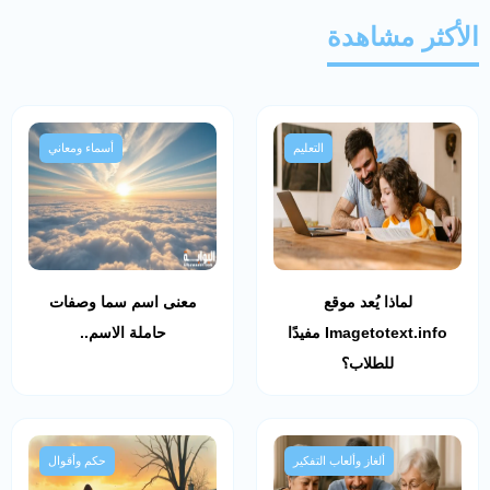
الأكثر مشاهدة
التعليم
أسماء ومعاني
لماذا يُعد موقع
معنى اسم سما وصفات
Imagetotext.info مفيدًا
حاملة الاسم..
للطلاب؟
ألغاز وألعاب التفكير
حكم وأقوال