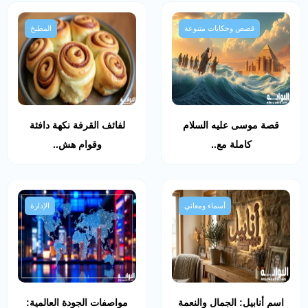
قصص وحكايات متنوعة
المطبخ
قصة موسى عليه السلام
لفائف القرفة نكهة دافئة
كاملة مع..
وقوام هش..
أسماء ومعاني
الإدارة
اسم أنابيل: الجمال والنعمة
مواصفات الجودة العالمية: