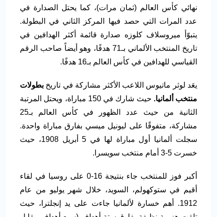
نهائي كأس العالم (ثمان مرات)، كما يحتل الصدارة في
عدد المرات التي حصد فيها المركز الثاني في البطولة.
يتبوّأ ميروسلاف كلوزه صدارة قائمة أكثر الهدافين في
تاريخ المنتخب الألماني بـ71 هدفًا، وهو أيضاً صاحب الرقم
القياسي للهدافين في كأس العالم بـ16 هدفًا.
يعَد لوثر ماتيوس اللاعب الأكثر مشاركة في تاريخ
بطولات
منتخب ألمانيا.
حيث شارك في 150 مباراة، ويحتل المرتبة
الثانية من حيث عدد الظهور في كأس العالم بـ25
مشاركة، متفوقًا على ليونيل ميسي بفارق مباراة واحدة.
سجلت ألمانيا أول مباراة لها في 5 أبريل 1908، حيث
خسرت 5-3 أمام منتخب سويسرا.
أكبر فوز للمنتخب جاء بنتيجة 16-0 على روسيا في لقاء
أقيم في ستوكهولم، السويد، خلال شهر يوليو من عام
1912. أهم خسارة لألمانيا جاءت على يد إنجلترا، حيث
تلقت هزيمة نظيفة بفارق ستة أهداف (سبع أهداف مقابل