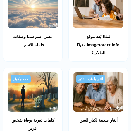
لماذا يُعد موقع
معنى اسم سما وصفات
Imagetotext.info مفيدًا
حاملة الاسم..
للطلاب؟
ألغاز وألعاب التفكير
حكم وأقوال
ألغاز شعبية لكبار السن
كلمات تعزية بوفاة شخص
عزيز