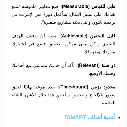
قابل للقياس
(Measurable):
ضع معايير ملموسة لتتبع
تقدمك على سبيل المثال: سأكمل دورة عبر الإنترنت في
برمجة بايثون وأبني ثلاثة مشاريع صغيرة”.
قابل للتحقيق
(Achievable):
يجب أن يدفعك الهدف
للتحدي ولكن يبقى ممكن التحقيق فضع في اعتبارك
مواردك وظروفك.
ذو صلة
(Relevant):
تأكد أن هدفك يتماشى مع أهدافك
وقيمك الأوسع.
محدود بزمن
(Time-bound):
حدد موعد نهائيًا لخلق
شعور بالإلحاح والتحفيز. سأحقق هذا خلال الأشهر الثلاثة
القادمة.
أهمية أهداف SMART؟