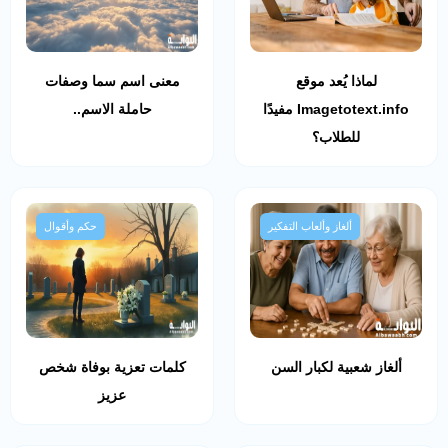
لماذا يُعد موقع
معنى اسم سما وصفات
Imagetotext.info مفيدًا
حاملة الاسم..
للطلاب؟
ألغاز وألعاب التفكير
حكم وأقوال
ألغاز شعبية لكبار السن
كلمات تعزية بوفاة شخص
عزيز