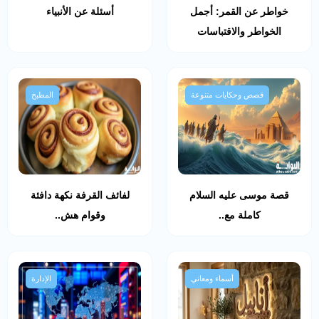
خواطر عن القمر: أجمل
أسئلة عن الأنبياء
الخواطر والاقتباسات
قصص وحكايات متنوعة
المطبخ
قصة موسى عليه السلام
لفائف القرفة نكهة دافئة
كاملة مع..
وقوام هش..
أسماء ومعاني
الإدارة