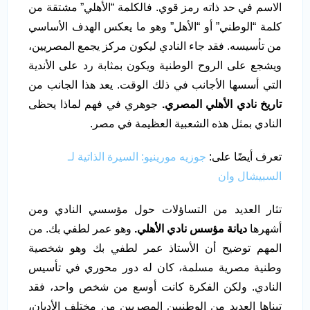
الاسم في حد ذاته رمز قوي. فالكلمة “الأهلي” مشتقة من
كلمة “الوطني” أو “الأهل” وهو ما يعكس الهدف الأساسي
من تأسيسه. فقد جاء النادي ليكون مركز يجمع المصريين،
ويشجع على الروح الوطنية ويكون بمثابة رد على الأندية
التي أسسها الأجانب في ذلك الوقت. يعد هذا الجانب من
تاريخ نادي الأهلي المصري.
جوهري في فهم لماذا يحظى
النادي بمثل هذه الشعبية العظيمة في مصر.
تعرف أيضًا على:
جوزيه مورينيو: السيرة الذاتية لـ
السبيشال وان
تثار العديد من التساؤلات حول مؤسسي النادي ومن
أشهرها
ديانة مؤسس نادي الأهلي.
وهو عمر لطفي بك. من
المهم توضيح أن الأستاذ عمر لطفي بك وهو شخصية
وطنية مصرية مسلمة، كان له دور محوري في تأسيس
النادي. ولكن الفكرة كانت أوسع من شخص واحد، فقد
تبناها العديد من الوطنيين المصريين من مختلف الأديان،