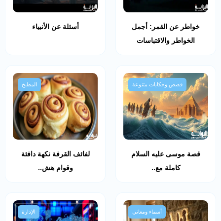
خواطر عن القمر: أجمل
أسئلة عن الأنبياء
الخواطر والاقتباسات
قصص وحكايات متنوعة
المطبخ
قصة موسى عليه السلام
لفائف القرفة نكهة دافئة
كاملة مع..
وقوام هش..
أسماء ومعاني
الإدارة