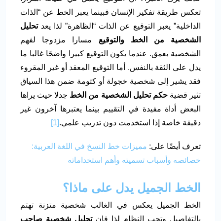
تعكس طريقة تفكير الإنسان فبينما يعبر الخط عن “الذات
الداخلية” يعبر التوقيع عن الذات “الظاهرة” لذا يعد
تحليل
الشخصية من الخط والتوقيع
مسارا مزدوجا لفهم
الشخصية بعمق. عندما يكون التوقيع كبيرا واضحًا غالبا ما
يدل على الثقة بالنفس. أما التوقيع المعقد أو غير المقروء
فقد يشير إلى شخصية خجولة أو كتومة ضمن هذا السياق
تثير قضية
حكم تحليل الشخصية من الخط
جدلا حيث يراها
البعض أداة مفيدة في التقييم بينما يعتبرها آخرون غير
دقيقة خاصة إذا استخدمت دون تدريب علمي.
[1]
تعرف أيضًا على:
مميزات خط النسخ في اللغة العربية:
خصائصه وأسباب تسميته وأهم استخداماته
الخط الجميل يدل على ماذا؟
الخط الجميل يعكس في الغالب شخصية متزنة تهتم
بالتفاصيل وتحب النظام لذا فإن
تحليل شخصية صاحب