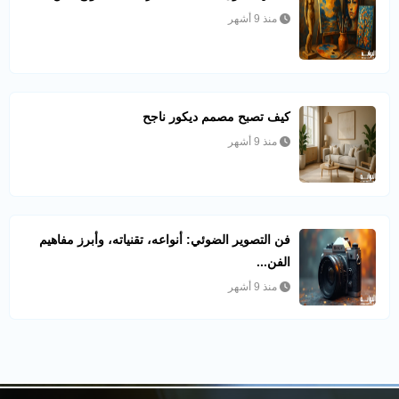
منذ 9 أشهر
كيف تصبح مصمم ديكور ناجح
منذ 9 أشهر
فن التصوير الضوئي: أنواعه، تقنياته، وأبرز مفاهيم
الفن...
منذ 9 أشهر