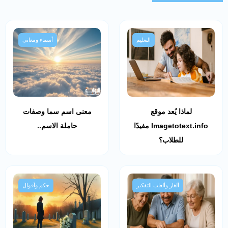
التعليم
أسماء ومعاني
لماذا يُعد موقع
معنى اسم سما وصفات
Imagetotext.info مفيدًا
حاملة الاسم..
للطلاب؟
ألغاز وألعاب التفكير
حكم وأقوال