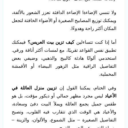
ولا تنسي الإضاءة! الإضاءة الدافئة تعزز الشعور بالألفة،
ويمكنك توزيع المصابيح الصغيرة أو الأضواء الخافتة لتجعل
المكان أكثر راحة وهدوءًا.
أما إذا كنت تتساءلين
كيف تزين بيت العريس؟
فيمكنك
تطبيق نفس القواعد تقريبًا، مع لمسات أكثر أناقة ورقي.
استخدمي ألوانًا هادئة كالبيج والذهبي، وضيفي بعض
التفاصيل الراقية مثل الزهور البيضاء أو الأقمشة
المخملية.
وفي الختام، يمكننا القول إن
تزيين منزل العائلة في
الأعياد
ليس مجرد مظهر جمالي أو ديكور مؤقت، بل هو
طقس جميل يجمع العائلة ويملأ البيت دفئ وسعادة،
والأعياد هي الوقت الذي تتقارب فيه القلوب، وتصبح
التفاصيل الصغيرة – مثل الشموع، والألوان، والزينة –
وسيلة للتعبير عن الحب والفرح.