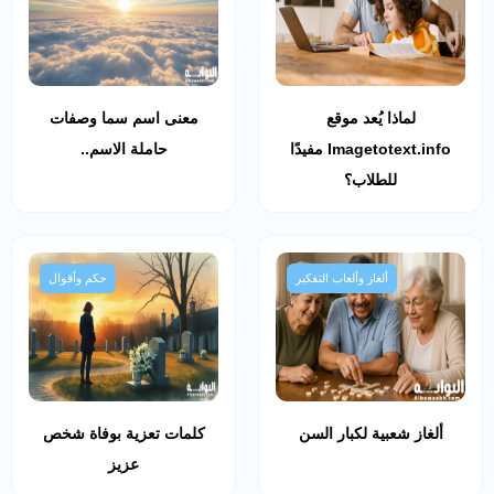
لماذا يُعد موقع
معنى اسم سما وصفات
Imagetotext.info مفيدًا
حاملة الاسم..
للطلاب؟
ألغاز وألعاب التفكير
حكم وأقوال
ألغاز شعبية لكبار السن
كلمات تعزية بوفاة شخص
عزيز