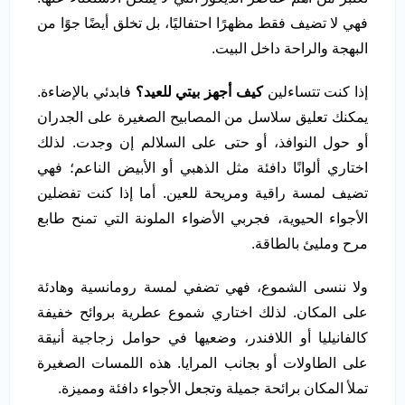
فهي لا تضيف فقط مظهرًا احتفاليًا، بل تخلق أيضًا جوًا من
البهجة والراحة داخل البيت.
إذا كنت تتساءلين
كيف أجهز بيتي للعيد؟
فابدئي بالإضاءة.
يمكنك تعليق سلاسل من المصابيح الصغيرة على الجدران
أو حول النوافذ، أو حتى على السلالم إن وجدت. لذلك
اختاري ألوانًا دافئة مثل الذهبي أو الأبيض الناعم؛ فهي
تضيف لمسة راقية ومريحة للعين. أما إذا كنت تفضلين
الأجواء الحيوية، فجربي الأضواء الملونة التي تمنح طابع
مرح ومليئ بالطاقة.
ولا ننسى الشموع، فهي تضفي لمسة رومانسية وهادئة
على المكان. لذلك اختاري شموع عطرية بروائح خفيفة
كالفانيليا أو اللافندر، وضعيها في حوامل زجاجية أنيقة
على الطاولات أو بجانب المرايا. هذه اللمسات الصغيرة
تملأ المكان برائحة جميلة وتجعل الأجواء دافئة ومميزة.