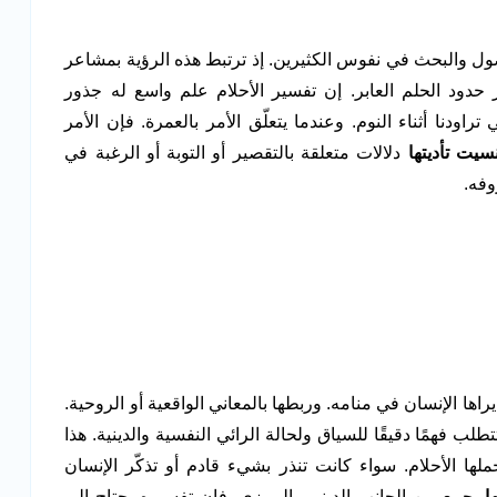
ول والبحث في نفوس الكثيرين. إذ ترتبط هذه الرؤية بمشاعر
ز حدود الحلم العابر. إن تفسير الأحلام علم واسع له جذور
راودنا أثناء النوم. وعندما يتعلّق الأمر بالعمرة. فإن الأمر
يت تأديتها
دلالات متعلقة بالتقصير أو التوبة أو الرغبة في
وفه.
اها الإنسان في منامه. وربطها بالمعاني الواقعية أو الروحية.
طلب فهمًا دقيقًا للسياق ولحالة الرائي النفسية والدينية. هذا
ها الأحلام. سواء كانت تنذر بشيء قادم أو تذكّر الإنسان
ا
يجمع بين الجانب الديني والرمزي. فإن تفسيره يحتاج إلى