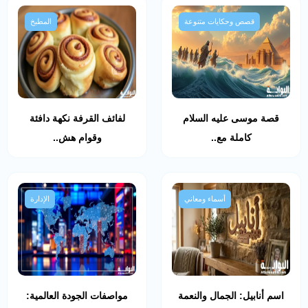
قصص وحكايات متنوعة
المطبخ
قصة موسى عليه السلام
لفائف القرفة نكهة دافئة
كاملة مع..
وقوام هش..
أسماء ومعاني
الإدارة
اسم أنابيل: الجمال والنعمة
مواصفات الجودة العالمية: