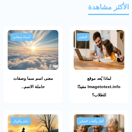
الأكثر مشاهدة
التعليم
أسماء ومعاني
لماذا يُعد موقع
معنى اسم سما وصفات
Imagetotext.info مفيدًا
حاملة الاسم..
للطلاب؟
ألغاز وألعاب التفكير
حكم وأقوال