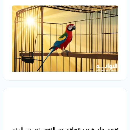
تفسير حلم هروب عصافير من القفص
تعد من الرؤى