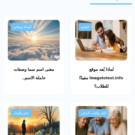
التعليم
أسماء ومعاني
لماذا يُعد موقع
معنى اسم سما وصفات
Imagetotext.info مفيدًا
حاملة الاسم..
للطلاب؟
ألغاز وألعاب التفكير
حكم وأقوال