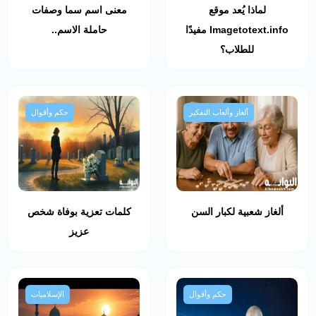
لماذا يُعد موقع
معنى اسم سما وصفات
Imagetotext.info مفيدًا
حاملة الاسم..
للطلاب؟
ألغاز وألعاب التفكير
حكم وأقوال
ألغاز شعبية لكبار السن
كلمات تعزية بوفاة شخص
عزيز
حكم وأقوال
الإسلاميات