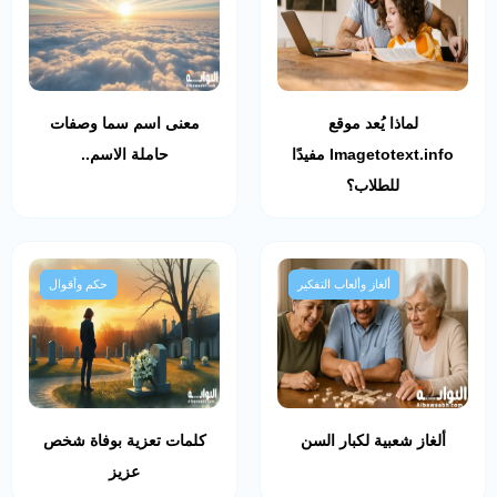
لماذا يُعد موقع
معنى اسم سما وصفات
Imagetotext.info مفيدًا
حاملة الاسم..
للطلاب؟
ألغاز وألعاب التفكير
حكم وأقوال
ألغاز شعبية لكبار السن
كلمات تعزية بوفاة شخص
عزيز