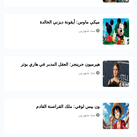
ميكي ماوس: أيقونة ديزني الخالدة
منذ شهرين
هيرميون جرينجر: العقل المدبر في هاري بوتر
منذ شهرين
ون بيس لوفي: ملك القراصنة القادم
منذ شهرين