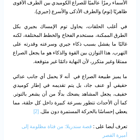
الأسماء رمزًا عالميًا للصراع الكوميدي بين الطرف الأقوى
ظاهريًا (توم) والطرف الأذكى والأسرع (جيري).
في أغلب الحلقات، يحاول توم الإمساك بجيري بكل
الطرق الممكنة، مستخدم الفخاخ والخطط المختلفة، لكنه
غالبًا ما يفشل بسبب ذكاء جيري وسرعته وقدرته على
التهرب. هذا التوازن بين القوة والذكاء هو ما يجعل الصراع
ممتعًا وغير متكرر، لأن النهاية دائمًا غير متوقعة.
ما يميز طبيعة الصراع في أنه لا يحمل أي جانب عدائي
حقيقي أو عنف جاد، بل يتم تقديمه في إطار كوميدي
خفيف، يجعل المشاهد يضحك بدلًا من أن يشعر بالتوتر.
كما أن الأحداث تتطور بسرعة كبيرة داخل كل حلقة، مما
يعطي إحساسًا بالحركة المستمرة دون ملل.
[2]
تعرف أيضا على :
قصة سندريلا: من فتاة مظلومة إلى
أميرة القصر