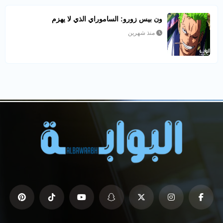
ون بيس زورو: الساموراي الذي لا يهزم
منذ شهرين