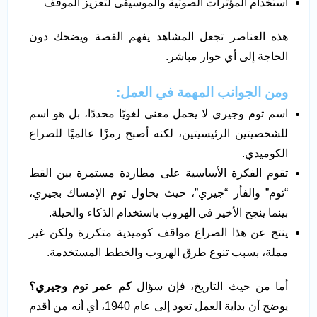
استخدام المؤثرات الصوتية والموسيقى لتعزيز الموقف
هذه العناصر تجعل المشاهد يفهم القصة ويضحك دون
الحاجة إلى أي حوار مباشر.
ومن الجوانب المهمة في العمل:
اسم توم وجيري لا يحمل معنى لغويًا محددًا، بل هو اسم
للشخصيتين الرئيسيتين، لكنه أصبح رمزًا عالميًا للصراع
الكوميدي.
تقوم الفكرة الأساسية على مطاردة مستمرة بين القط
“توم” والفأر “جيري”، حيث يحاول توم الإمساك بجيري،
بينما ينجح الأخير في الهروب باستخدام الذكاء والحيلة.
ينتج عن هذا الصراع مواقف كوميدية متكررة ولكن غير
مملة، بسبب تنوع طرق الهروب والخطط المستخدمة.
أما من حيث التاريخ، فإن سؤال
كم عمر توم وجيري؟
يوضح أن بداية العمل تعود إلى عام 1940، أي أنه من أقدم