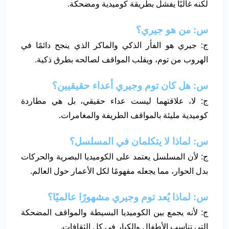
لكنه غالبًا يفشل بطريقة كوميدية ومضحكة.
س: من هو جيري؟
ج: جيري هو الفأر الذكي والماكر الذي ينجح دائمًا في
الهروب من توم، ويقلب المواقف لصالحه بطرق ذكية.
س: هل كان توم وجيري أعداء حقيقيين؟
ج: لا، علاقتهما ليست عداء حقيقي، بل هي مطاردة
كوميدية مليئة بالمواقف الطريفة والمغامرات.
س: لماذا لا يتكلمان في المسلسل؟
ج: لأن المسلسل يعتمد على الكوميديا البصرية والحركات
بدل الحوار، مما يجعله مفهومًا لكل الأعمار حول العالم.
س: لماذا يُعد توم وجيري مشهورًا عالميًا؟
ج: لأنه يجمع بين الكوميديا البسيطة والمواقف المضحكة
التي تناسب الأطفال والكبار في كل الثقافات.