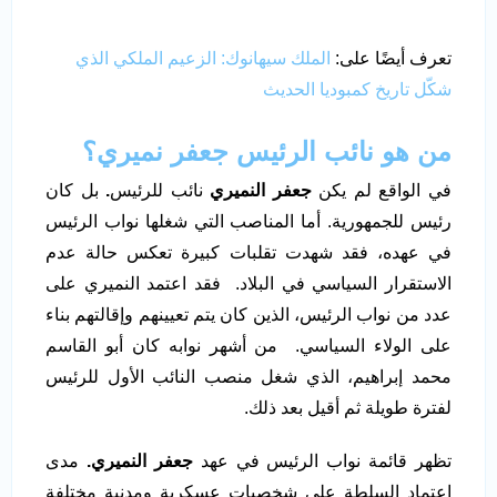
تعرف أيضًا على:
الملك سيهانوك: الزعيم الملكي الذي
شكّل تاريخ كمبوديا الحديث
من هو نائب الرئيس جعفر نميري؟
في الواقع لم يكن
جعفر النميري
نائب للرئيس
.
بل كان
رئيس للجمهورية. أما المناصب التي شغلها نواب الرئيس
في عهده، فقد شهدت تقلبات كبيرة تعكس حالة عدم
الاستقرار السياسي في البلاد. فقد اعتمد النميري على
عدد من نواب الرئيس، الذين كان يتم تعيينهم وإقالتهم بناء
على الولاء السياسي. من أشهر نوابه كان أبو القاسم
محمد إبراهيم، الذي شغل منصب النائب الأول للرئيس
لفترة طويلة ثم أقيل بعد ذلك.
تظهر قائمة نواب الرئيس في عهد
جعفر النميري.
مدى
اعتماد السلطة على شخصيات عسكرية ومدنية مختلفة