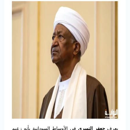
يعرف
جعفر النميري
في الأوساط السودانية بأنه زعيم