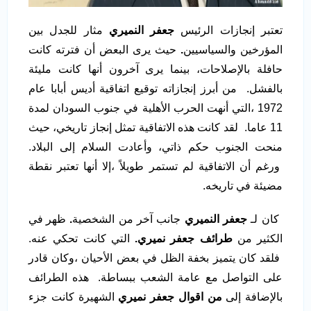
تعتبر إنجازات الرئيس
جعفر النميري
مثار للجدل بين
المؤرخين والسياسيين
.
حيث يرى البعض أن فترته كانت
حافلة بالإصلاحات، بينما يرى آخرون أنها كانت مليئة
بالفشل. من أبرز إنجازاته توقيع اتفاقية أديس أبابا عام
1972 ،التي أنهت الحرب الأهلية في جنوب السودان لمدة
11 عاما. لقد كانت هذه الاتفاقية تمثل إنجاز تاريخي، حيث
منحت الجنوب حكم ذاتي، وأعادت السلام إلى البلاد.
ورغم أن الاتفاقية لم تستمر طويلاً ،إلا أنها تعتبر نقطة
مضيئة في تاريخه.
كان لـ
جعفر النميري
جانب آخر من الشخصية
.
ظهر في
الكثير من
طرائف جعفر نميري.
التي كانت تحكي عنه.
فلقد كان يتميز بخفة الظل في بعض الأحيان ،وكان قادر
على التواصل مع عامة الشعب ببساطة. هذه الطرائف
بالإضافة إلى
من اقوال جعفر نميري
الشهيرة كانت جزء