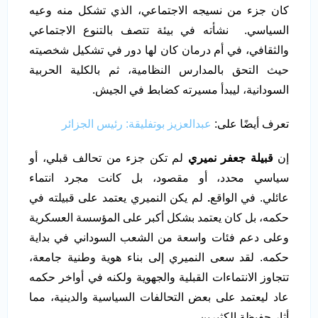
كان جزء من نسيجه الاجتماعي، الذي تشكل منه وعيه
السياسي. نشأته في بيئة تتصف بالتنوع الاجتماعي
والثقافي، في أم درمان كان لها دور في تشكيل شخصيته
حيث التحق بالمدارس النظامية، ثم بالكلية الحربية
السودانية، ليبدأ مسيرته كضابط في الجيش.
تعرف أيضًا على:
عبدالعزيز بوتفليقة: رئيس الجزائر
إن
قبيلة جعفر نميري
لم تكن جزء من تحالف قبلي، أو
سياسي محدد، أو مقصود، بل كانت مجرد انتماء
عائلي. في الواقع
.
لم يكن النميري يعتمد على قبيلته في
حكمه، بل كان يعتمد بشكل أكبر على المؤسسة العسكرية
وعلى دعم فئات واسعة من الشعب السوداني في بداية
حكمه. لقد سعى النميري إلى بناء هوية وطنية جامعة،
تتجاوز الانتماءات القبلية والجهوية ولكنه في أواخر حكمه
عاد ليعتمد على بعض التحالفات السياسية والدينية، مما
أثار حفيظة الكثيرين.