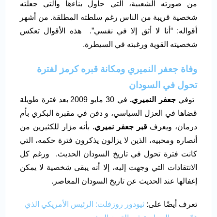
من صورته الشعبية، التي حاول بناءها والتي جعلته
شخصية قريبة من الناس رغم سلطته المطلقة. من أشهر
أقواله: “أنا لا أثق إلا في نفسي”. هذه الأقوال تعكس
شخصيته القوية ورغبته في السيطرة.
وفاة جعفر النميري ومكانة قبره كرمز لفترة
تحول في السودان
توفي
جعفر النميري.
في 30 مايو 2009 بعد فترة طويلة
قضاها في العزل السياسي، و دفن في مقبرة البكري بأم
درمان، ويعرف
قبر جعفر نميري.
بأنه مزار للكثيرين من
أنصاره ومحبيه، الذين لا يزالون يذكرون فترة حكمه، التي
كانت فترة تحول في تاريخ السودان الحديث. ورغم كل
الانتقادات التي وجهت إليه، إلا أنه يبقى شخصية لا يمكن
إغفالها عند الحديث عن تاريخ السودان المعاصر.
تعرف أيضًا على:
ثيودور روزفلت: الرئيس الأمريكي الذي