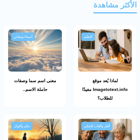
الأكثر مشاهدة
التعليم
أسماء ومعاني
لماذا يُعد موقع
معنى اسم سما وصفات
Imagetotext.info مفيدًا
حاملة الاسم..
للطلاب؟
ألغاز وألعاب التفكير
حكم وأقوال