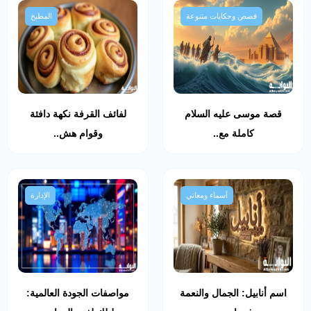
قصص وحكايات متنوعة
المطبخ
قصة موسى عليه السلام
لفائف القرفة نكهة دافئة
كاملة مع..
وقوام هش..
أسماء ومعاني
الإدارة
اسم أنابيل: الجمال والنعمة
مواصفات الجودة العالمية: