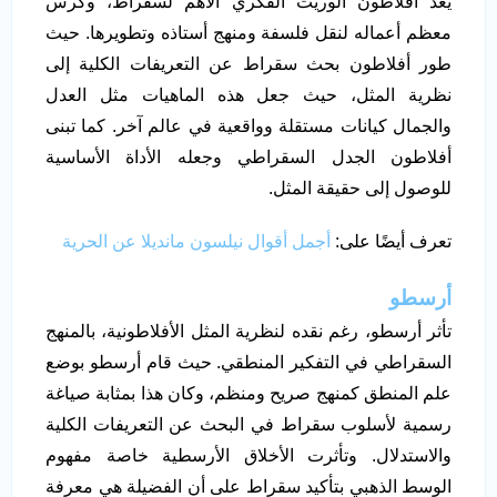
يعد أفلاطون الوريث الفكري الأهم لسقراط، وكرس
معظم أعماله لنقل فلسفة ومنهج أستاذه وتطويرها. حيث
طور أفلاطون بحث سقراط عن التعريفات الكلية إلى
نظرية المثل، حيث جعل هذه الماهيات مثل العدل
والجمال كيانات مستقلة وواقعية في عالم آخر. كما تبنى
أفلاطون الجدل السقراطي وجعله الأداة الأساسية
للوصول إلى حقيقة المثل.
تعرف أيضًا على:
أجمل أقوال نيلسون مانديلا عن الحرية
أرسطو
تأثر أرسطو، رغم نقده لنظرية المثل الأفلاطونية، بالمنهج
السقراطي في التفكير المنطقي. حيث قام أرسطو بوضع
علم المنطق كمنهج صريح ومنظم، وكان هذا بمثابة صياغة
رسمية لأسلوب سقراط في البحث عن التعريفات الكلية
والاستدلال. وتأثرت الأخلاق الأرسطية خاصة مفهوم
الوسط الذهبي بتأكيد سقراط على أن الفضيلة هي معرفة