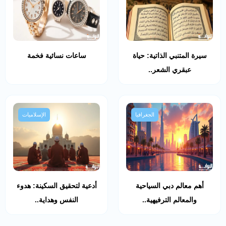
سيرة المتنبي الذاتية: حياة
ساعات نسائية فخمة
عبقري الشعر..
الجغرافيا
الإسلاميات
أهم معالم دبي السياحية
أدعية لتحقيق السكينة: هدوء
والمعالم الترفيهية..
النفس وهداية..