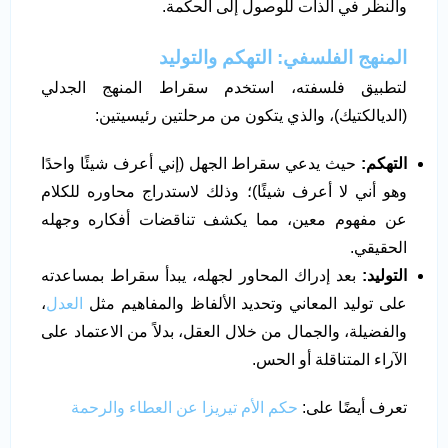
والنظر في الذات للوصول إلى الحكمة.
المنهج الفلسفي: التهكم والتوليد
لتطبيق فلسفته، استخدم سقراط المنهج الجدلي
(الديالكتيك)، والذي يتكون من مرحلتين رئيسيتين:
التهكم
:
حيث يدعي سقراط الجهل (إني أعرف شيئًا واحدًا
وهو أني لا أعرف شيئًا)؛ وذلك لاستدراج محاوره للكلام
عن مفهوم معين، مما يكشف تناقضات أفكاره وجهله
الحقيقي.
التوليد
:
بعد إدراك المحاور لجهله، يبدأ سقراط بمساعدته
على توليد المعاني وتحديد الألفاظ والمفاهيم مثل
العدل
،
والفضيلة، والجمال من خلال العقل، بدلاً من الاعتماد على
الآراء المتناقلة أو الحس.
تعرف أيضًا على:
حكم الأم تيريزا عن العطاء والرحمة