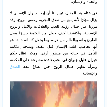
والحياة والإنسان.
في ختام هذا المقال، تبين لنا أن إرث جبران الإنساني لا
يزال مؤثرًا لأنه ينبع من صدق التجربة وعمق الروح. وقد
مررنا عبر جمال رؤيته للحب والعلاقات والأمل والروح
الإنسانية، واكتشفنا كيف جعل من الكلمة جسرًا يصل
القارئ بذاته وبالعالم من حوله. وما يجعل كتاباته خالدة هو
أنها تخاطب قلب الإنسان قبل عقله، وتمنحه إمكانية
التأمل في حياته من منظور أرقى. وهكذا تظل
حكم
جبران خليل جبران في الحب
نافذة مشرعة على الحكمة،
ومرآة تظهر جمال الروح حين تصاغ بلغة
الصدق
والإنسانية.