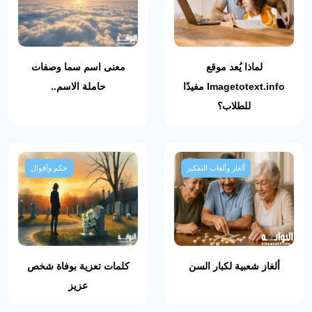
لماذا يُعد موقع
معنى اسم سما وصفات
Imagetotext.info مفيدًا
حاملة الاسم..
للطلاب؟
ألغاز وألعاب التفكير
حكم وأقوال
ألغاز شعبية لكبار السن
كلمات تعزية بوفاة شخص
عزيز