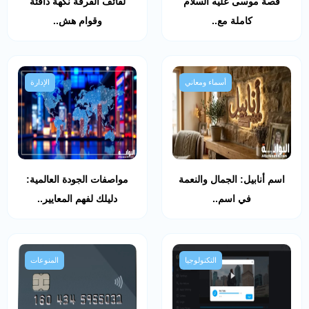
قصة موسى عليه السلام
لفائف القرفة نكهة دافئة
كاملة مع..
وقوام هش..
أسماء ومعاني
الإدارة
اسم أنابيل: الجمال والنعمة
مواصفات الجودة العالمية:
في اسم..
دليلك لفهم المعايير..
التكنولوجيا
المنوعات