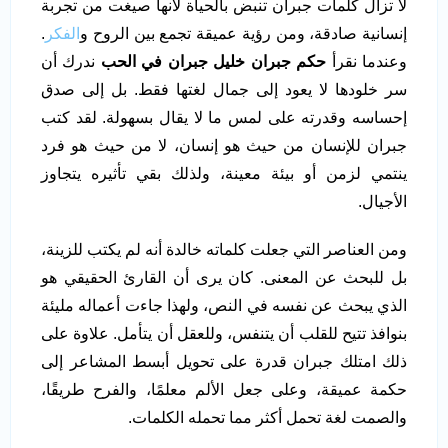
لا تزال كلمات جبران تنبض بالحياة لأنها صيغت من تجربة
إنسانية صادقة، ومن رؤية عميقة تجمع بين الروح و
الفكر
.
وعندما نقرأ
حكم جبران خليل جبران في الحب
ندرك أن
سر خلودها لا يعود إلى جمال لغتها فقط. بل إلى صدق
إحساسه وقدرته على لمس ما لا يقال بسهولة. لقد كتب
جبران للإنسان من حيث هو إنسان، لا من حيث هو فرد
ينتمي لزمن أو بيئة معينة، ولذلك بقي تأثيره يتجاوز
الأجيال.
ومن العناصر التي جعلت كلماته خالدة أنه لم يكتب للزينة،
بل للبحث عن المعنى. كان يرى أن القارئ الحقيقي هو
الذي يبحث عن نفسه في النص، ولهذا جاءت أعماله مليئة
بنوافذ تتيح للقلب أن يتنفس، وللعقل أن يتأمل. علاوة على
ذلك امتلك جبران قدرة على تحويل أبسط المشاعر إلى
حكمة عميقة، وعلى جعل الألم معلمًا، والفرح طريقًا،
والصمت لغة تحمل أكثر مما تحمله الكلمات.