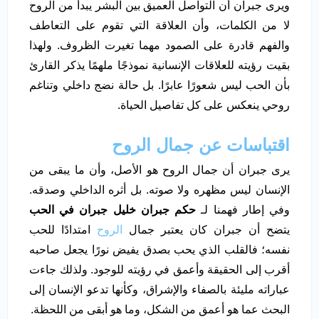
ويرى جبران أن التواصل العميق بين البشر يبدأ من الروح
لا من الكلمات، وأن العلاقة التي تقوم على التعاطف
والفهم قادرة على الصمود مهما تغيرت الظروف. ولهذا
بقيت رؤيته للعلاقات الإنسانية نموذجًا ملهمًا يذكر القارئ
بأن الحب ليس شعورًا عابرًا. بل حالة نضج داخلي وتناغم
روحي ينعكس على كل تفاصيل الحياة.
اقتباسات عن جمال الروح
يرى جبران أن جمال الروح هو الأصل، وأن ما يبقى من
الإنسان ليس مظهره ولا صوته. بل أثره الداخلي وصدقه.
وفي إطار فهمنا لـ
حكم جبران خليل جبران في الحب
يتضح أن جبران كان يعتبر جمال
الروح
امتدادًا للحب
نفسه؛ فالقلب الذي يحب بصدق يفيض نورًا يجعل صاحبه
أقرب إلى الحقيقة وأعمق في رؤيته للوجود. ولذلك جاءت
عباراته مليئة بالصفاء والإشراق، وكأنها تدعو الإنسان إلى
البحث عما هو أعمق من الشكل، وما هو أبقى من اللحظة.