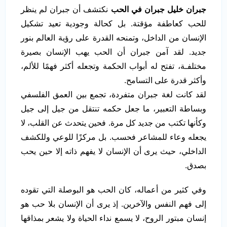
جبران خليل جبران في الحب
نكتشف أن جبران لم ينظر
للحب كعاطفة مؤقتة. بل كحالة وجودية تعيد تشكيل
الإنسان من الداخل، وتمنحه القدرة على رؤية العالم بنور
جديد. لقد آمن جبران أن الحب يهب الإنسان بصيرة
مختلفـة، تفتح له أبواب الحكمة وتجعله أكثر فهمًا للألم،
وأكثر قدرة على التسامح.
لقد كانت لغة جبران متفردة، تجمع بين العمق الفلسفي
وبساطة التعبير، ما جعل حكمه تنتقل من جيل إلى جيل
وكأنها تكتب من جديد كل مرة. فحين يتحدث عن القلب، لا
يجعله وعاء للمشاعر فحسب. بل مركزًا للوعي وللكشف
الداخلي، حيث يرى أن الإنسان لا يفهم ذاته إلا حين يحب
بصدق.
وفي كثير من أعماله، كان الحب هو البوصلة التي تقوده
إلى فهم النفس والآخرين. إذ يرى أن الإنسان بلا حب هو
إنسان مبتور الروح، لا يسمع نداء الحياة ولا يشعر بمذاقها