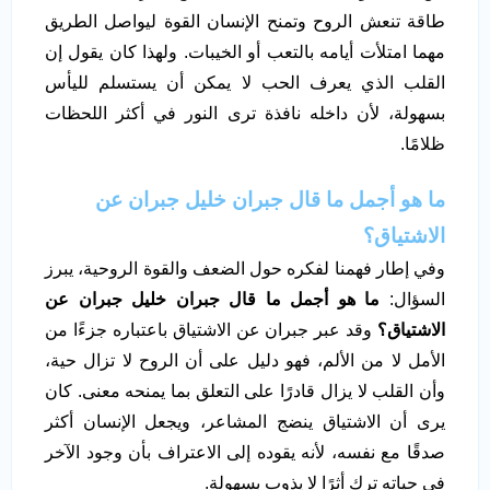
طاقة تنعش الروح وتمنح الإنسان القوة ليواصل الطريق
مهما امتلأت أيامه بالتعب أو الخيبات. ولهذا كان يقول إن
القلب الذي يعرف الحب لا يمكن أن يستسلم لليأس
بسهولة، لأن داخله نافذة ترى النور في أكثر اللحظات
ظلامًا.
ما هو أجمل ما قال جبران خليل جبران عن
الاشتياق؟
وفي إطار فهمنا لفكره حول الضعف والقوة الروحية، يبرز
السؤال:
ما هو أجمل ما قال جبران خليل جبران عن
الاشتياق؟
وقد عبر جبران عن الاشتياق باعتباره جزءًا من
الأمل لا من الألم، فهو دليل على أن الروح لا تزال حية،
وأن القلب لا يزال قادرًا على التعلق بما يمنحه معنى. كان
يرى أن الاشتياق ينضج المشاعر، ويجعل الإنسان أكثر
صدقًا مع نفسه، لأنه يقوده إلى الاعتراف بأن وجود الآخر
في حياته ترك أثرًا لا يذوب بسهولة.