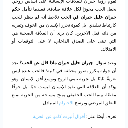
تقوم رؤية جبران للعلاقات الإنسانية على أساس روحي
يجعل الحب محورًا لكل علاقة صادقة. فعندما نتأمل
حكم
جبران خليل جبران في الحب
نلاحظ أنه لم ينظر للحب
كارتباط تقليدي. بل كقوة تحرر الإنسان من الخوف وتقربه
من ذاته قبل الآخرين. كان يرى أن العلاقة الصحية هي
التي تبنى على الصدق الداخلي، لا على التوقعات أو
الامتلاك.
وعند سؤال:
جبران خليل جبران ماذا قال عن الحب؟
نجد
أن جوابه يتكرر بصور مختلفة في كتبه؛ فالحب عنده ليس
تعريفًا ثابتًا. بل تجربة تنمي الروح وتوسع أفق الإنسان. وهو
يؤكد أن العلاقة التي تقيد الإنسان ليست حبًا. بل خوفًا
مقنعًا، بينما الحب الحقيقي يمنح مساحة من الحرية تمنع
التعلق المرضي وترسخ
الاحترام
المتبادل.
تعرف أيضًا على:
أقوال ألبرت كامو عن الحرية