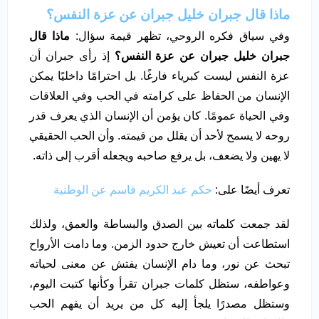
ماذا قال جبران خليل جبران عن عزة النفس؟
وفي سياق فكره الروحي، تظهر قيمة سؤال:
ماذا قال
جبران خليل جبران عن عزة النفس؟
إذ رأى جبران أن
عزة النفس ليست كبرياء فارغًا. بل احترامًا داخليًا يمكن
الإنسان من الحفاظ على كرامته في الحب وفي العلاقات
وفي الحياة عمومًا. كان يؤمن أن الإنسان الذي يعرف قدر
روحه لا يسمح لأحد أن يقلل من قيمته. وأن الحب الحقيقي
لا يهين ولا يضعف، بل يرفع صاحبه ويجعله أقرب إلى ذاته.
تعرف أيضًا على:
حكم عبد الكريم قاسم عن الوطنية
لقد جمعت كلماته بين الصدق والبساطة والعمق، ولذلك
استطاعت أن تعيش خارج حدود الزمن. وما دامت الأرواح
تبحث عن نور، وما دام الإنسان يفتش عن معنى لحياته
وعواطفه، ستظل كلمات جبران تقرأ وكأنها كتبت اليوم،
وستظل مصدرًا يلجأ إليه كل من يريد أن يفهم الحب