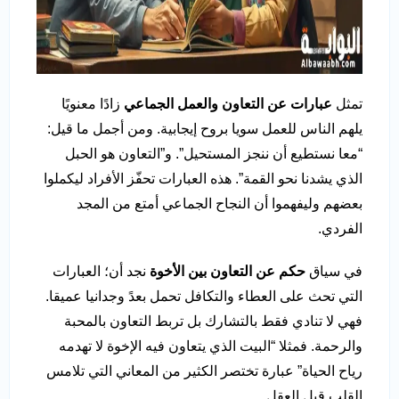
تمثل
عبارات عن التعاون والعمل الجماعي
زادًا معنويًا
يلهم الناس للعمل سويا بروح إيجابية. ومن أجمل ما قيل:
“معا نستطيع أن ننجز المستحيل”. و”التعاون هو الحبل
الذي يشدنا نحو القمة”. هذه العبارات تحفّز الأفراد ليكملوا
بعضهم وليفهموا أن النجاح الجماعي أمتع من المجد
الفردي.
في سياق
حكم عن التعاون بين الأخوة
نجد أن؛ العبارات
التي تحث على العطاء والتكافل تحمل بعدً وجدانيا عميقا.
فهي لا تنادي فقط بالتشارك بل تربط التعاون بالمحبة
والرحمة. فمثلا “البيت الذي يتعاون فيه الإخوة لا تهدمه
رياح الحياة” عبارة تختصر الكثير من المعاني التي تلامس
القلب قبل العقل.