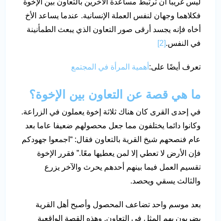
ليس غريبا أن ترتبط مساعدة الآخرين بالتعاون بين الإخوة
فكلاهما وجهان لنفس العملة الإنسانية. عندما يساعد الأخ
أخاه فإنه يجسد أرقى صور التعاون الذي يبعث الطمأنينة
في النفس.
[2]
تعرف أيضًا على:
أهمية المرأة في المجتمع
ما هي قصة عن التعاون بين الإخوة؟
في إحدى القرى كان هناك ثلاثة إخوة يعملون في الزراعة.
وكانوا دائما يختلفون مما جعل محصولهم ضعيفا عاما بعد
عام فنصحهم شيخ القرية بالتعاون فقال: “اجمعوا جهودكم
فإن الأرض لا تعطي إلا لمن يعطيها معًا.” فقرر الإخوة
تقسيم العمل فيما بينهم أحدهم يحرث والآخر يزرع
والثالث يسقي ويحصد.
بعد موسم واحد تضاعف المحصول وأصبح أهل القرية
يضربون بهم المثل في التعاون. وهذه القصة الواقعية