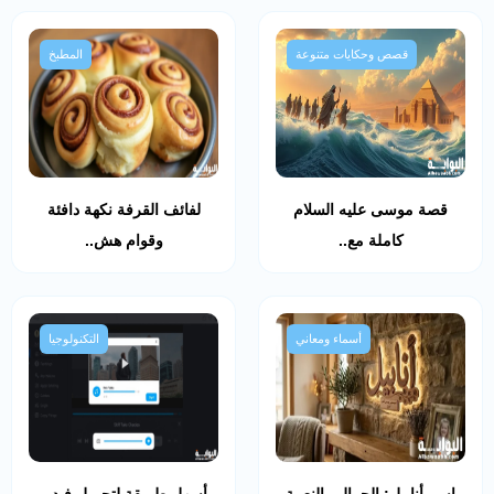
قصص وحكايات متنوعة
المطبخ
قصة موسى عليه السلام
لفائف القرفة نكهة دافئة
كاملة مع..
وقوام هش..
أسماء ومعاني
التكنولوجيا
اسم أنابيل: الجمال والنعمة
أسهل طريقة لتحميل فيديو