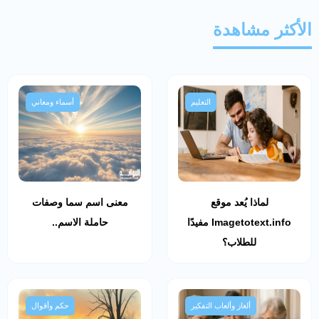
الأكثر مشاهدة
التعليم
أسماء ومعاني
لماذا يُعد موقع
معنى اسم سما وصفات
Imagetotext.info مفيدًا
حاملة الاسم..
للطلاب؟
ألغاز وألعاب التفكير
حكم وأقوال