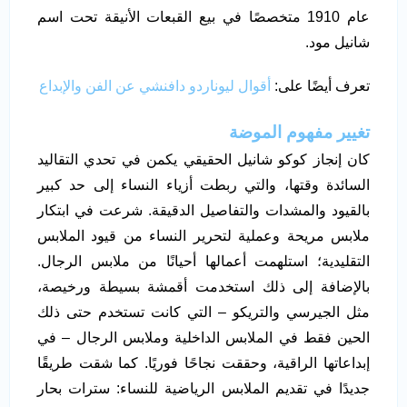
عام 1910 متخصصًا في بيع القبعات الأنيقة تحت اسم
شانيل مود.
تعرف أيضًا على:
أقوال ليوناردو دافنشي عن الفن والإبداع
تغيير مفهوم الموضة
كان إنجاز كوكو شانيل الحقيقي يكمن في تحدي التقاليد
السائدة وقتها، والتي ربطت أزياء النساء إلى حد كبير
بالقيود والمشدات والتفاصيل الدقيقة. شرعت في ابتكار
ملابس مريحة وعملية لتحرير النساء من قيود الملابس
التقليدية؛ استلهمت أعمالها أحيانًا من ملابس الرجال.
بالإضافة إلى ذلك استخدمت أقمشة بسيطة ورخيصة،
مثل الجيرسي والتريكو – التي كانت تستخدم حتى ذلك
الحين فقط في الملابس الداخلية وملابس الرجال – في
إبداعاتها الراقية، وحققت نجاحًا فوريًا. كما شقت طريقًا
جديدًا في تقديم الملابس الرياضية للنساء: سترات بحار