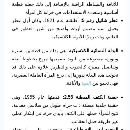
للأناقة والبساطة الراقية. بالإضافة إلى ذلك جعله قطعة
أساسية ومتعددة الاستخدامات في خزانة كل امرأة.
عطر شانيل رقم 5
:
أطلقته عام 1921، وكان أول عطر
يحمل اسم مصمم أزياء، وأصبح من أشهر العطور في
العالم، وبات رمزًا للأنوثة الكلاسيكية.
البدلة النسائية الكلاسيكية
:
هي بدلة من قطعتين، سترة
وتنورة، مصنوعة من التويد. تصميمها مريح بخطوط أنيقة
وتفاصيل مميزة كالجيوب والتطريز. علاوة على ذلك قد
تحولت هذه البدلة بدورها إلى درع المرأة العاملة العصرية،
فهي تجمع بين
القوة
والأناقة.
حقيبة الكتف المبطنة 2.55
:
قدمتها عام 1955، وهي
حقيبة جلدية مبطنة ذات حزام طويل من سلاسل معدنية،
تتيح للمرأة حملها على الكتف بأيدي حرة، في ابتكار عملي
غير طريقة حمل الحقائب.
المجوهرات الاصطناعية
:
شجعت على استخدام