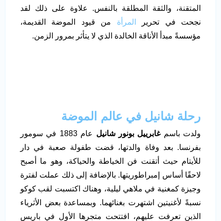
المتقنة، والثقة المطلقة بالنفس. علاوة على ذلك لقد
نجحت في تحرير
المرأة
من قيود الموضة القديمة،
مؤسسةً مبدأ الأناقة الخالدة الذي لا يتأثر بمرور الزمن.
رحلة شانيل في عالم الموضة
ولدت باسم
غابرييل بونور شانيل
عام 1883 في سومور
بفرنسا. بعد وفاة والدتها، قضت طفولة صعبة في دار
للأيتام حيث أتقنت فن الخياطة والحياكة، وهو ما أصبح
لاحقًا أساس إمبراطوريتها. بالإضافة إلى ذلك عملت لفترة
وجيزة كمغنية في ملاهي ليلية، وهناك اكتسبت لقب كوكو
نسبةً لأغنيتين اشتهرت بغنائهما. وبمساعدة بعض الأثرياء
الذين تعرفت عليهم، افتتحت متجرها الأول في باريس