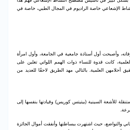
ت بشكل كبير في تأسيس مصطلح النشاط الإشعاعي فهم هذا
لنشاط الإشعاعي خاصة الراديوم في المجال الطبي، خاصة في
اته، وأصبحت أول أستاذة جامعية في الجامعة، وأول امرأة
علمية، كانت قدوة للنساء ذوات الهمم اللواتي تغلبن على
 أحلامهن العلمية. بالتالي مهد الطريق لاحقًا للعديد من
قلة للأشعة السينية (بيتيتس كوريس) وقيادتها بنفسها إلى
رعة.
اني والتواضع، حيث اشتهرت ببساطتها وأنفقت أموال الجائزة