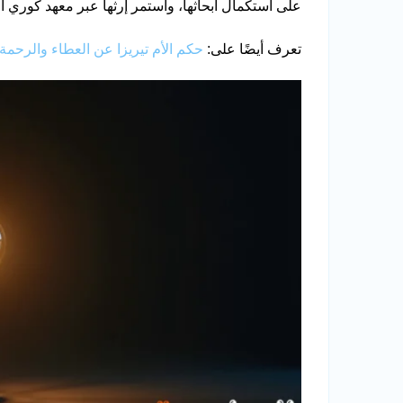
على استكمال أبحاثها، واستمر إرثها عبر معهد كوري ال
تعرف أيضًا على:
حكم الأم تيريزا عن العطاء والرحمة