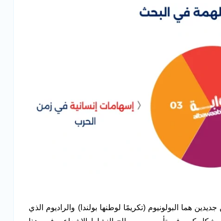
ن هما البولونيوم (تكريمًا لوطنها بولندا) والراديوم الذي