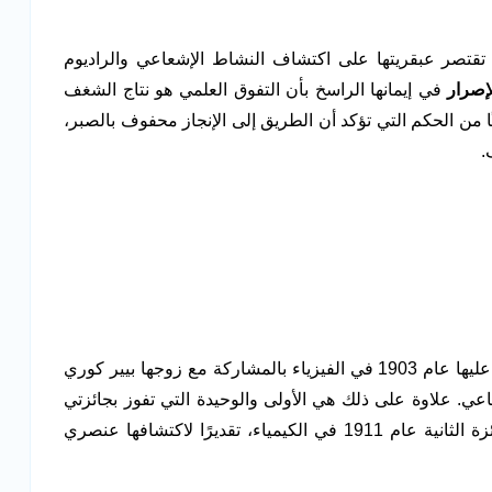
 تقتصر عبقريتها على اكتشاف النشاط الإشعاعي والراديوم
إصرار
في إيمانها الراسخ بأن التفوق العلمي هو نتاج الشغف
ثًا من الحكم التي تؤكد أن الطريق إلى الإنجاز محفوف بالصبر،
.
ماري كوري هي أول امرأة تفوز بجائزة نوبل حصلت عليها عام 1903 في الفيزياء بالمشاركة مع زوجها بيير كوري
ي. علاوة على ذلك هي الأولى والوحيدة التي تفوز بجائزتي
نوبل في مجالين علميين مختلفين حيث فازت بالجائزة الثانية عام 1911 في الكيمياء، تقديرًا لاكتشافها عنصري