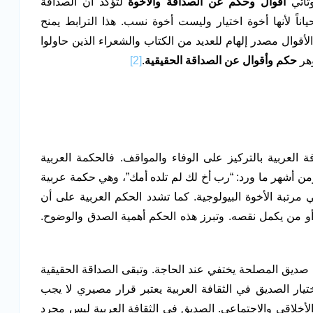
تأتي
أقوال وحكم عن الصداقة والأخوة
لتؤكد أن الصداقة
ياناً لأنها أخوة اختيار وليست أخوة نسب. هذا الترابط يمنح
أقوال مصدر إلهام للعديد من الكتاب والشعراء الذين حاولوا
وهر
حكم وأقوال عن الصداقة الحقيقية
.
[2]
 العربية بالتركيز على الوفاء والمواقف. فالحكمة العربية
ومن أشهر ما ورد: “رب أخ لك لم تلده أمك”، وهي حكمة عربية
مرتبة الأخوة البيولوجية. كما تشدد الحكم العربية على أن
أو من يكمل نقصه. وتبرز هذه الحكم أهمية الصدق والوضوح.
 صديق المصلحة يختفي عند الحاجة. وتبقى الصداقة الحقيقية
ار الصديق في الثقافة العربية يعتبر قرار مصيري لا يجب
الأخلاقي والاجتماعي. الصديق في الثقافة العربية ليس مجرد