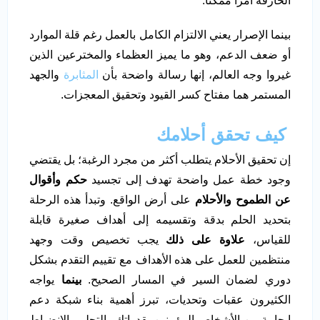
الخارقة أمراً ممكناً.
بينما الإصرار يعني الالتزام الكامل بالعمل رغم قلة الموارد
أو ضعف الدعم، وهو ما يميز العظماء والمخترعين الذين
غيروا وجه العالم، إنها رسالة واضحة بأن
المثابرة
والجهد
المستمر هما مفتاح كسر القيود وتحقيق المعجزات.
كيف تحقق أحلامك
إن تحقيق الأحلام يتطلب أكثر من مجرد الرغبة؛ بل يقتضي
وجود خطة عمل واضحة تهدف إلى تجسيد
حكم وأقوال
عن الطموح والأحلام
على أرض الواقع. وتبدأ هذه الرحلة
بتحديد الحلم بدقة وتقسيمه إلى أهداف صغيرة قابلة
للقياس،
علاوة على ذلك
يجب تخصيص وقت وجهد
منتظمين للعمل على هذه الأهداف مع تقييم التقدم بشكل
دوري لضمان السير في المسار الصحيح.
بينما
يواجه
الكثيرون عقبات وتحديات، تبرز أهمية بناء شبكة دعم
إيجابية من الأشخاص المؤمنين بقدراتك والتحلي بالانضباط