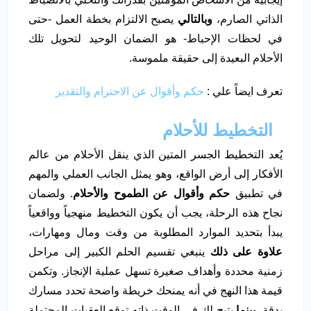
الذاتي الصارم،
وبالتالي
يصبح الالتزام بخطة العمل -حتى
في لحظات الإحباط- هو الضمان الوحيد لتحويل تلك
الأحلام البعيدة إلى حقيقة ملموسة.
تعرف ايضاً علي :
حكم وأقوال عن الاحترام والتقدير
التخطيط للأحلام
يُعد التخطيط الجسر المتين الذي ينقل الأحلام من عالم
الأفكار إلى أرض الواقع، وهو يمثل الجانب العملي والمهم
في تطبيق
حكم وأقوال عن الطموح والأحلام
. ولضمان
نجاح هذه الرحلة، يجب أن يكون التخطيط منهجياً وواقعياً
يبدأ بتحديد الموارد المطلوبة من وقت ومال ومهارات،
علاوة على ذلك
ينبغي تقسيم الحلم الكبير إلى مراحل
زمنية محددة وأهداف صغيرة تسهل عملية الإنجاز. وتكمن
قيمة هذا النهج في أنه يمنحك خريطة واضحة تحدد مسارك
بدقة،
بينما
يتيح لك في الوقت ذاته توقع العقبات المحتملة