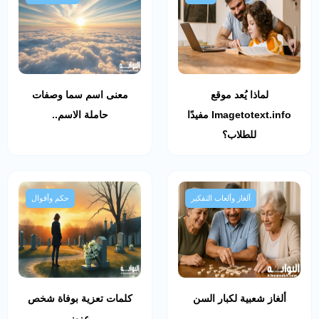
لماذا يُعد موقع
معنى اسم سما وصفات
Imagetotext.info مفيدًا
حاملة الاسم..
للطلاب؟
ألغاز وألعاب التفكير
حكم وأقوال
ألغاز شعبية لكبار السن
كلمات تعزية بوفاة شخص
عزيز