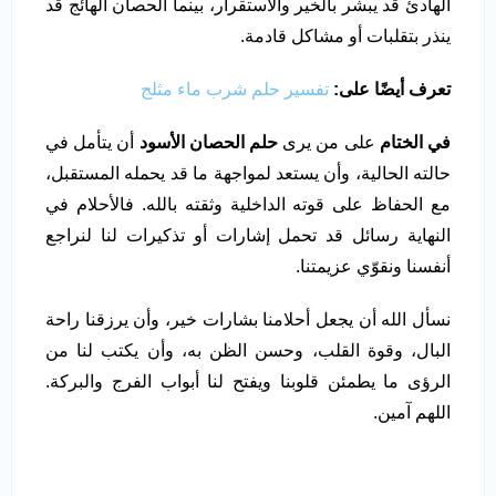
الهادئ قد يبشر بالخير والاستقرار، بينما الحصان الهائج قد
ينذر بتقلبات أو مشاكل قادمة.
تعرف أيضًا على:
تفسير حلم شرب ماء مثلج
في الختام
على من يرى
حلم الحصان الأسود
أن يتأمل في
حالته الحالية، وأن يستعد لمواجهة ما قد يحمله المستقبل،
مع الحفاظ على قوته الداخلية وثقته بالله. فالأحلام في
النهاية رسائل قد تحمل إشارات أو تذكيرات لنا لنراجع
أنفسنا ونقوّي عزيمتنا.
نسأل الله أن يجعل أحلامنا بشارات خير، وأن يرزقنا راحة
البال، وقوة القلب، وحسن الظن به، وأن يكتب لنا من
الرؤى ما يطمئن قلوبنا ويفتح لنا أبواب الفرج والبركة.
اللهم آمين.