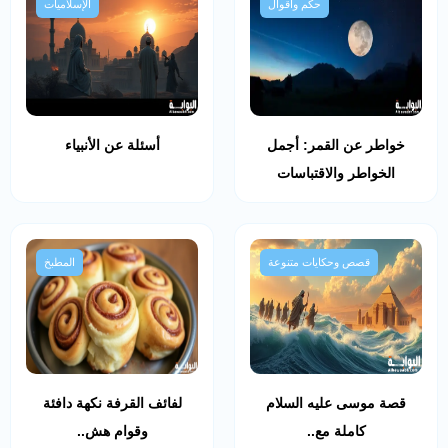
حكم وأقوال
الإسلاميات
خواطر عن القمر: أجمل
أسئلة عن الأنبياء
الخواطر والاقتباسات
قصص وحكايات متنوعة
المطبخ
قصة موسى عليه السلام
لفائف القرفة نكهة دافئة
كاملة مع..
وقوام هش..