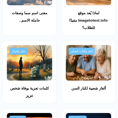
لماذا يُعد موقع
معنى اسم سما وصفات
Imagetotext.info مفيدًا
حاملة الاسم..
للطلاب؟
ألغاز وألعاب التفكير
حكم وأقوال
ألغاز شعبية لكبار السن
كلمات تعزية بوفاة شخص
عزيز