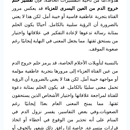
هدوءًا.أما من ناحية التفسيرات الخاصة، فإن
تفسير حلم
خروج الدم من العين اليسرى للعزباء
قد يعكس مرور
الفتاة بتجربة عاطفية قاسية أو خيبة أمل. لكن هذا لا يعني
بالضرورة أن الرؤية سلبية بالكامل. أحيانًا يكون الحلم
بمثابة رسالة تدعوها لإعادة التفكير في علاقاتها واختيار
من يستحق ثقتها. مما يجعل المعنى في النهاية إيجابيًا رغم
صعوبة الموقف.
بالنسبة لتأويلات الأحلام الخاصة، قد يرمز حلم خروج الدم
من عين الفتاة العزباء إلى مرورها بتجربة عاطفية مؤلمة
أو مواجهة خيبة أمل. لكن هذا لا يعني بالضرورة أن الرؤية
تحمل معنى سلبيًا بالكامل. قد يكون الحلم بمثابة دعوة
للفتاة لمراجعة علاقاتها واختيار الأشخاص الذين يستحقون
ثقتها. مما يمنح المعنى العام بعدًا إيجابيًا رغم
الصعوبات.وفي بعض التفاسير، يفسر نزول الدم في
المنام على أنه تحذير من الوقوع في أخطاء أو اتخاذ
قرارات متسرعة. خاصة إذا رافق ذلك شعور بالخوف أو