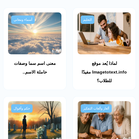
التعليم
أسماء ومعاني
لماذا يُعد موقع
معنى اسم سما وصفات
Imagetotext.info مفيدًا
حاملة الاسم..
للطلاب؟
ألغاز وألعاب التفكير
حكم وأقوال