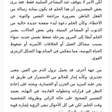
لكن الأمر لا يتوقف عند المشاعر السلبية فقط. فقد يرى
بعض المفسرين أن هذا الحلم قد يكون بمثابة رسالة من
العقل الباطن بضرورة مراجعة النفس والتوبة عن
الأخطاء. وكأن الحلم دعوة لبدء صفحة جديدة خالية من
الذنوب أو المشاعر السيئة. وفي بعض الحالات، يشير
الحلم أيضًا إلى المرور بمرحلة ضغط نفسي شديد. سواء
بسبب مشاكل العمل أو الخلافات الأسرية أو ضغوط
الحياة اليومية، مما ينعكس في المنام بهذا الشكل الرمزي
القوي.
من جهة أخرى، قد يحمل نزول الدم من العين معنى
تحذيري. وكأنه إنذار للحالم من الاستمرار في طريق قد
يجر عليه المزيد من الحزن أو الخسارة، ويحثه على إعادة
النظر في قراراته وخطواته القادمة. في النهاية، يعتمد
التفسير الصحيح على حالة الرائي وظروفه الشخصية
وقت الحلم. لكن في كل الأحوال تبقى الرؤية إشارة قوية
تستحق الانتباه والتفكير.
[1]