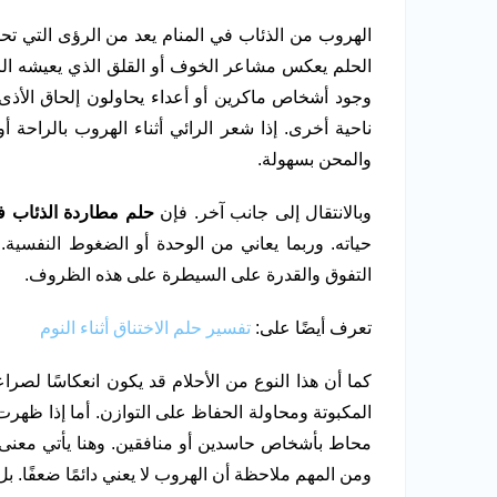
الهروب من الذئاب في المنام يعد من الرؤى التي تحم
الحلم يعكس مشاعر الخوف أو القلق الذي يعيشه الرا
وجود أشخاص ماكرين أو أعداء يحاولون إلحاق الأذى
ناحية أخرى. إذا شعر الرائي أثناء الهروب بالراحة 
والمحن بسهولة.
وبالانتقال إلى جانب آخر. فإن
حلم مطاردة الذئاب ف
حياته. وربما يعاني من الوحدة أو الضغوط النفسية
التفوق والقدرة على السيطرة على هذه الظروف.
تعرف أيضًا على:
تفسير حلم الاختناق أثناء النوم
كما أن هذا النوع من الأحلام قد يكون انعكاسًا لصرا
المكبوتة ومحاولة الحفاظ على التوازن. أما إذا ظهر
محاط بأشخاص حاسدين أو منافقين. وهنا يأتي معنى ا
ومن المهم ملاحظة أن الهروب لا يعني دائمًا ضعفًا. ب