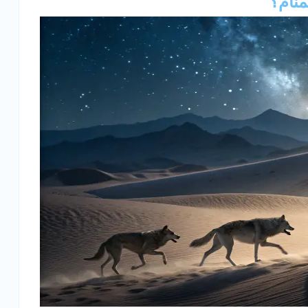
منام؟