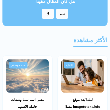
هل كان المقال مفيداً
نعم
لا
الأكثر مشاهدة
التعليم
أسماء ومعاني
لماذا يُعد موقع
معنى اسم سما وصفات
Imagetotext.info مفيدًا
حاملة الاسم..