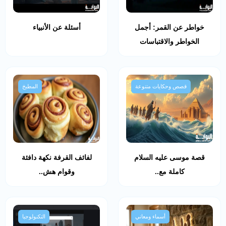
خواطر عن القمر: أجمل
أسئلة عن الأنبياء
الخواطر والاقتباسات
قصص وحكايات متنوعة
المطبخ
قصة موسى عليه السلام
لفائف القرفة نكهة دافئة
كاملة مع..
وقوام هش..
أسماء ومعاني
التكنولوجيا