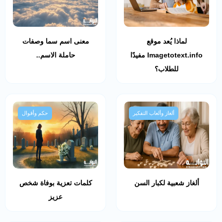
لماذا يُعد موقع
معنى اسم سما وصفات
Imagetotext.info مفيدًا
حاملة الاسم..
للطلاب؟
ألغاز وألعاب التفكير
حكم وأقوال
ألغاز شعبية لكبار السن
كلمات تعزية بوفاة شخص
عزيز