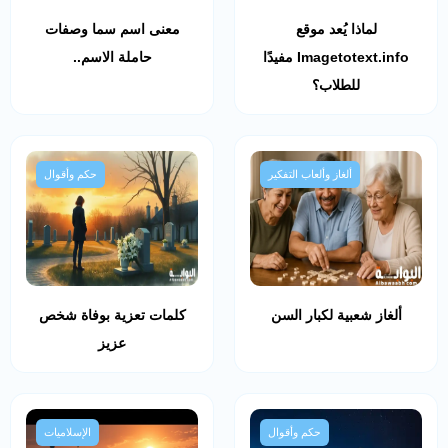
لماذا يُعد موقع
معنى اسم سما وصفات
Imagetotext.info مفيدًا
حاملة الاسم..
للطلاب؟
ألغاز وألعاب التفكير
حكم وأقوال
ألغاز شعبية لكبار السن
كلمات تعزية بوفاة شخص
عزيز
حكم وأقوال
الإسلاميات