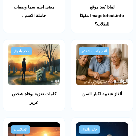
لماذا يُعد موقع
معنى اسم سما وصفات
Imagetotext.info مفيدًا
حاملة الاسم..
للطلاب؟
ألغاز وألعاب التفكير
حكم وأقوال
ألغاز شعبية لكبار السن
كلمات تعزية بوفاة شخص
عزيز
حكم وأقوال
الإسلاميات