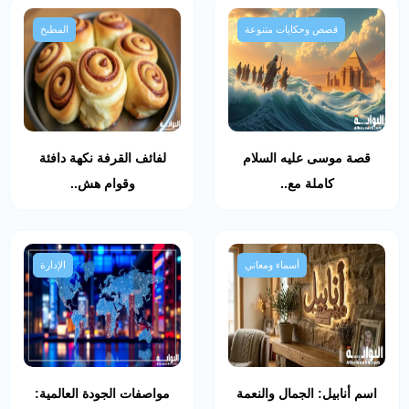
قصص وحكايات متنوعة
المطبخ
قصة موسى عليه السلام
لفائف القرفة نكهة دافئة
كاملة مع..
وقوام هش..
أسماء ومعاني
الإدارة
اسم أنابيل: الجمال والنعمة
مواصفات الجودة العالمية: