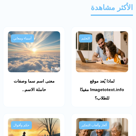
الأكثر مشاهدة
التعليم
أسماء ومعاني
لماذا يُعد موقع
معنى اسم سما وصفات
Imagetotext.info مفيدًا
حاملة الاسم..
للطلاب؟
ألغاز وألعاب التفكير
حكم وأقوال