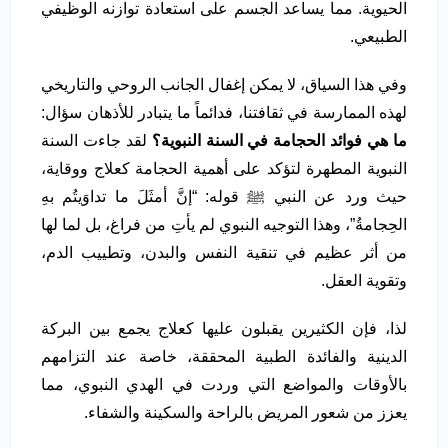
الحيوية. مما يساعد الجسم على استعادة توازنه الوظيفي
الطبيعي.
وفي هذا السياق، لا يمكن إغفال الجانب الروحي والتاريخي
لهذه الممارسة في ثقافتنا، فدائماً ما يتبادر للأذهان سؤال:
ما هي فوائد الحجامة في السنة النبوية
؟
لقد جاءت السنة
النبوية المطهرة لتؤكد على أهمية الحجامة كعلاج ووقاية،
حيث ورد عن النبي ﷺ قوله: “إنَّ أمثَلَ ما تداوَيتُم بهِ
الحِجامةُ”، وهذا التوجيه النبوي لم يأتِ من فراغ، بل لما لها
من أثر عظيم في تنقية النفس والبدن، وتطييب الدم،
وتقوية العقل.
لذا، فإن الكثيرين يقبلون عليها كعلاج يجمع بين البركة
الدينية والفائدة الطبية المحققة، خاصة عند التزامهم
بالأوقات والمواضع التي وردت في الهدي النبوي، مما
يعزز من شعور المريض بالراحة والسكينة والشفاء.