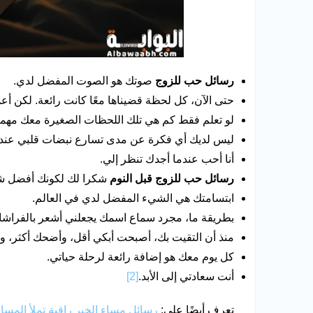
رسائل حب للزوج
صوتك هو الصوت المفضل لدي.
حتى الآن، كل لحظة قضيناها معًا كانت رائعة. لكن أع
لو تعلم فقط كم هي تلك اللحظات الصغيرة معك مهمة 
ليس لديك أي فكرة عن مدى تسارع نبضات قلبي عندم
أنا أحب عندما أجدك تنظر إلي.
رسائل حب للزوج قبل النوم
شكرا لك لكونك أفضل ش
ابتسامتك هي الشيء المفضل لدي في العالم.
بطريقة ما، مجرد سماع اسمك يجعلني أشعر بالفراشا
منذ أن التقيت بك، أصبحت أبكي أقل، وأضحك أكثر، وأ
كل يوم معك هو إضافة رائعة لرحلة حياتي.
أنت سعادتي إلى الأبد.
[2]
تعرف أيضًا على:
رسائل مساء الخير راقية تملأ المساء