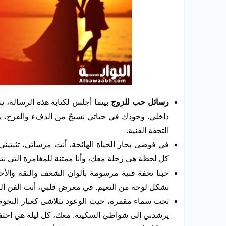
رسائل حب للزوج
بينما أجلس لكتابة هذه الرسالة،
داخلي. وجودك في حياتي نسيجٌ من الدفء والفرح، ي
التحفة الفنية.
في فوضى بحار الحياة الهائجة، أنت مرساتي، تثبتين
كل لحظة هي رحلة معك، وأنا ممتنة للمغامرة التي نت
حبنا تحفة فنية مرسومة بألوان الشغف والثقة وا
تشكل لوحة من النعيم. في معرض قلبي، أنت الفن الذ
تحت سماء مقمرة، حيث الوعود تتلاشى كغبار النجوم،
يرشدني إلى شواطئِ السكينة. معك، كل ليلة هي احتفال