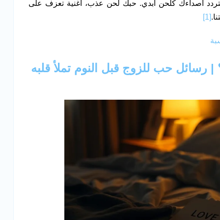
 تتردد أصداءك كلحن أبدي. حبك لحن عذب، أغنية تعزف على
ا.
[1]
بة
 رسائل حب للزوج قبل النوم تملأ قلبه